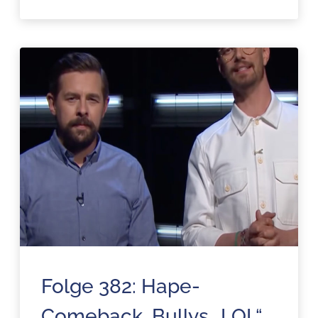
Folge 382: Hape-
Comeback, Bullys „LOL“,