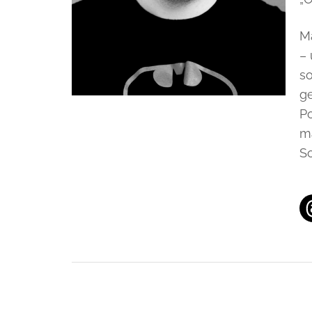
M
– 
so
g
Po
ma
S