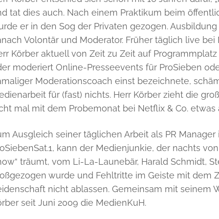
d tat dies auch. Nach einem Praktikum beim öffentl
urde er in den Sog der Privaten gezogen. Ausbildung
nach Volontär und Moderator. Früher täglich live b
rr Körber aktuell von Zeit zu Zeit auf Programmplat
er moderiert Online-Presseevents für ProSieben oder
amaliger Moderationscoach einst bezeichnete, schämt
dienarbeit für (fast) nichts. Herr Körber zieht die gr
icht mal mit dem Probemonat bei Netflix & Co. etwas
um Ausgleich seiner täglichen Arbeit als PR Manage
oSiebenSat.1, kann der Medienjunkie, der nachts von
how“ träumt, vom Li-La-Launebär, Harald Schmidt, St
roßgezogen wurde und Fehltritte im Geiste mit dem 
eidenschaft nicht ablassen. Gemeinsam mit seinem
rber seit Juni 2009 die MedienKuH.