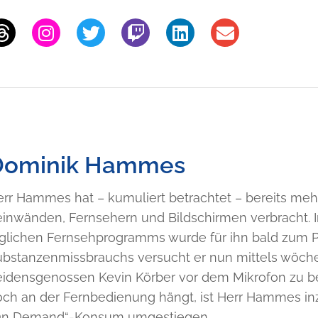
Dominik Hammes
err Hammes hat – kumuliert betrachtet – bereits me
einwänden, Fernsehern und Bildschirmen verbracht. 
äglichen Fernsehprogramms wurde für ihn bald zum 
ubstanzenmissbrauchs versucht er nun mittels wöche
eidensgenossen Kevin Körber vor dem Mikrofon zu b
och an der Fernbedienung hängt, ist Herr Hammes inz
On Demand“-Konsum umgestiegen.