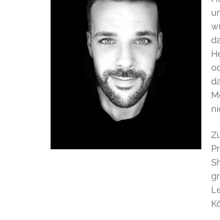
un
w
da
He
od
d
Me
n
Z
Pr
S
g
L
Kö