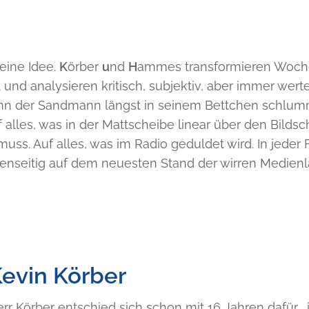
eine Idee.
K
örber
u
nd
H
ammes transformieren Woche
und analysieren kritisch, subjektiv, aber immer wer
enn der Sandmann längst in seinem Bettchen schlum
 alles, was in der Mattscheibe linear über den Bilds
muss. Auf alles, was im Radio geduldet wird. In jed
enseitig auf dem neuesten Stand der wirren Medienl
evin Körber
rr Körber entschied sich schon mit 16 Jahren dafür,