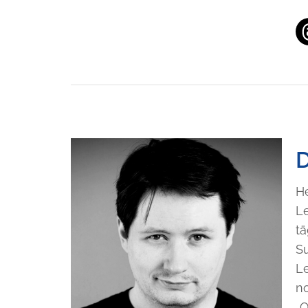
H
L
t
S
L
n
„