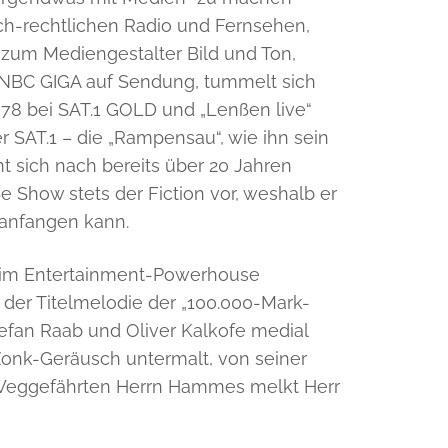
ich-rechtlichen Radio und Fernsehen,
 zum Mediengestalter Bild und Ton,
ei NBC GIGA auf Sendung, tummelt sich
z 78 bei SAT.1 GOLD und „Lenßen live“
 SAT.1 – die „Rampensau“, wie ihn sein
 sich nach bereits über 20 Jahren
oße Show stets der Fiction vor, weshalb er
 anfangen kann.
r im Entertainment-Powerhouse
 der Titelmelodie der „100.000-Mark-
efan Raab und Oliver Kalkofe medial
Zonk-Geräusch untermalt, von seiner
 Weggefährten Herrn Hammes melkt Herr