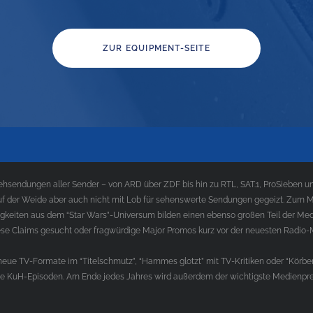
ZUR EQUIPMENT-SEITE
sendungen aller Sender – von ARD über ZDF bis hin zu RTL, SAT.1, ProSieben und
f der Weide aber auch nicht mit Lob für sehenswerte Sendungen gegeizt. Zum Med
gkeiten aus dem “Star Wars”-Universum bilden einen ebenso großen Teil der Med
e Claims gesucht oder fragwürdige Major Promos kurz vor der neuesten Radio-
ue TV-Formate im “Titelschmutz”, “Hammes glotzt” mit TV-Kritiken oder “Körber
die KuH-Episoden. Am Ende jedes Jahres wird außerdem der wichtigste Medienprei