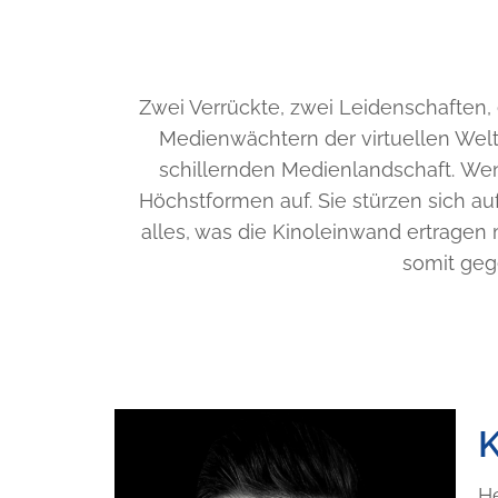
Zwei Verrückte, zwei Leidenschaften, 
Medienwächtern der virtuellen Welt 
schillernden Medienlandschaft. W
Höchstformen auf. Sie stürzen sich auf
alles, was die Kinoleinwand ertragen 
somit geg
K
He