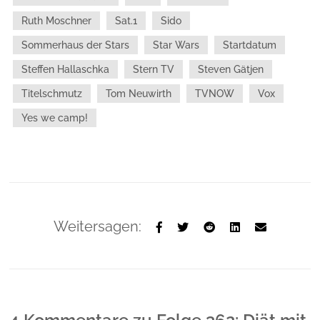
Ruth Moschner
Sat.1
Sido
Sommerhaus der Stars
Star Wars
Startdatum
Steffen Hallaschka
Stern TV
Steven Gätjen
Titelschmutz
Tom Neuwirth
TVNOW
Vox
Yes we camp!
Weitersagen: