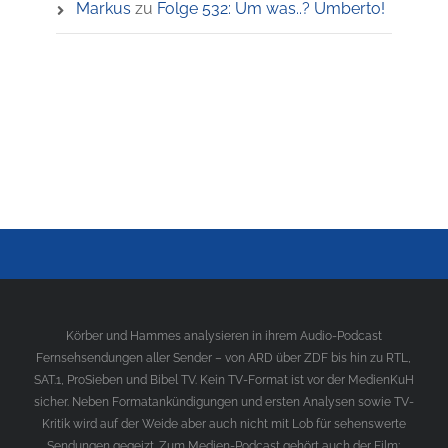
Markus
zu
Folge 532: Um was..? Umberto!
Körber und Hammes analysieren in ihrem Audio-Podcast
Fernsehsendungen aller Sender – von ARD über ZDF bis hin zu RTL,
SAT.1, ProSieben und Bibel TV. Kein TV-Format ist vor der MedienKuH
sicher. Neben Formatankündigungen und ersten Analysen sowie TV-
Kritik wird auf der Weide aber auch nicht mit Lob für sehenswerte
Sendungen gegeizt. Zum Medien-Podcast gehört auch der Film;