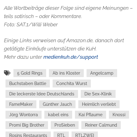
Alle Wortbeiträge dieser Folge sind eigene Meinungen –
teils satirisch – oder Kommentare.
Foto:
SAT.1/Willi Weber
Einige Links verweisen auf Amazon.de, danach dort
getätigte Einkäufe unterstützen die KuH.
Mehr dazu unter
medienkuh.de/support
5 Gold Rings
Ab ins Kloster
Angelcamp
Buchstaben Battle
Conchita Wurst
Die leckerste Idee Deutschlands
Die Sex-Klinik
FameMaker
Günther Jauch
Heimlich verliebt
Jörg Wontorra
kabel eins
Kai Pflaume
Knossi
Promi Big Brother
ProSieben
Reiner Calmund
Rosins Restaurants
RTL
RTLZWEI