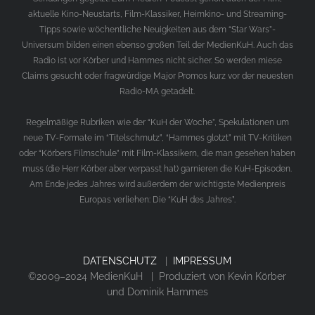
aktuelle Kino-Neustarts, Film-Klassiker, Heimkino- und Streaming-
Tipps sowie wöchentliche Neuigkeiten aus dem “Star Wars”-
Universum bilden einen ebenso großen Teil der MedienKuH. Auch das
Radio ist vor Körber und Hammes nicht sicher. So werden miese
Claims gesucht oder fragwürdige Major Promos kurz vor der neuesten
Radio-MA getadelt.
Regelmäßige Rubriken wie der “KuH der Woche”, Spekulationen um
neue TV-Formate im “Titelschmutz”, “Hammes glotzt” mit TV-Kritiken
oder “Körbers Filmschule” mit Film-Klassikern, die man gesehen haben
muss (die Herr Körber aber verpasst hat) garnieren die KuH-Episoden.
Am Ende jedes Jahres wird außerdem der wichtigste Medienpreis
Europas verliehen: Die “KuH des Jahres”.
DATENSCHUTZ
|
IMPRESSUM
©2009–2024 MedienKuH | Produziert von Kevin Körber
und Dominik Hammes