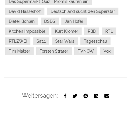
Das Supermarkt-Quiz - Promis kaufen ein
David Hasselhoff
Deutschland sucht den Superstar
Dieter Bohlen
DSDS
Jan Hofer
Kitchen Impossible
Kurt Krömer
RBB
RTL
RTLZWEI
Sat.1
Star Wars
Tagesschau
Tim Mälzer
Torsten Sträter
TVNOW
Vox
Weitersagen: