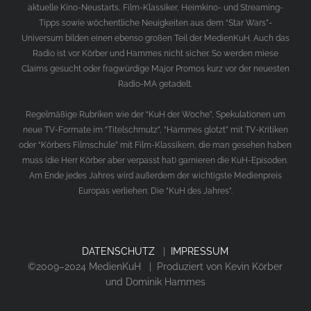
aktuelle Kino-Neustarts, Film-Klassiker, Heimkino- und Streaming-
Tipps sowie wöchentliche Neuigkeiten aus dem “Star Wars”-
Universum bilden einen ebenso großen Teil der MedienKuH. Auch das
Radio ist vor Körber und Hammes nicht sicher. So werden miese
Claims gesucht oder fragwürdige Major Promos kurz vor der neuesten
Radio-MA getadelt.
Regelmäßige Rubriken wie der “KuH der Woche”, Spekulationen um
neue TV-Formate im “Titelschmutz”, “Hammes glotzt” mit TV-Kritiken
oder “Körbers Filmschule” mit Film-Klassikern, die man gesehen haben
muss (die Herr Körber aber verpasst hat) garnieren die KuH-Episoden.
Am Ende jedes Jahres wird außerdem der wichtigste Medienpreis
Europas verliehen: Die “KuH des Jahres”.
DATENSCHUTZ
|
IMPRESSUM
©2009–2024 MedienKuH | Produziert von Kevin Körber
und Dominik Hammes