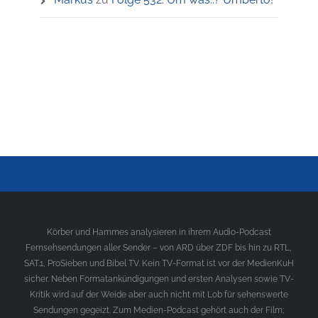
Körber und Hammes analysieren in ihrem Audio-Podcast
Fernsehsendungen aller Sender – von ARD über ZDF bis hin zu RTL,
SAT.1, ProSieben und Bibel TV. Kein TV-Format ist vor der MedienKuH
sicher. Neben Formatankündigungen und ersten Analysen sowie TV-
Kritik wird auf der Weide aber auch nicht mit Lob für sehenswerte
Sendungen gegeizt. Zum Medien-Podcast gehört auch der Film;