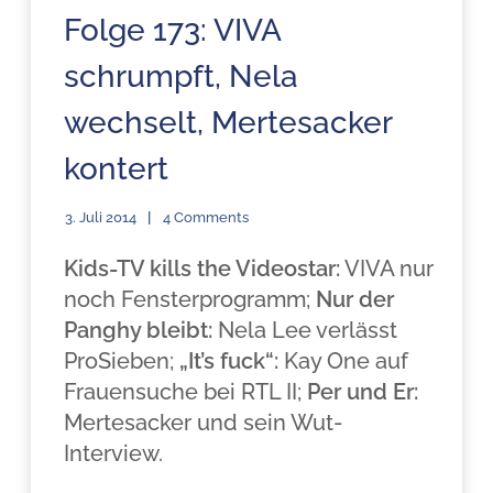
Folge 173: VIVA
schrumpft, Nela
wechselt, Mertesacker
kontert
3. Juli 2014
4 Comments
Kids-TV kills the Videostar:
VIVA nur
noch Fensterprogramm;
Nur der
Panghy bleibt:
Nela Lee verlässt
ProSieben;
„It’s fuck“:
Kay One auf
Frauensuche bei RTL II;
Per und Er:
Mertesacker und sein Wut-
Interview.