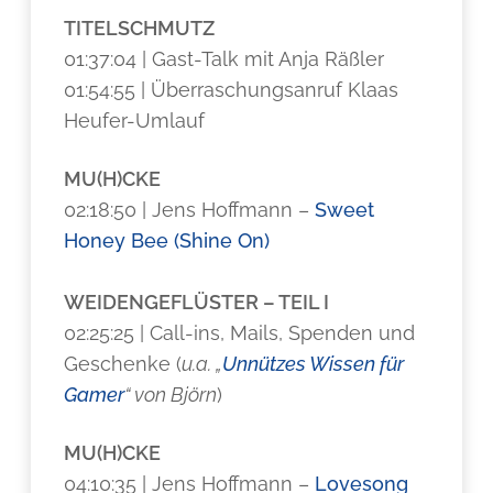
TITELSCHMUTZ
01:37:04 | Gast-Talk mit Anja Räßler
01:54:55 | Überraschungsanruf Klaas
Heufer-Umlauf
MU(H)CKE
02:18:50 | Jens Hoffmann –
Sweet
Honey Bee (Shine On)
WEIDENGEFLÜSTER – TEIL I
02:25:25 | Call-ins, Mails, Spenden und
Geschenke (
u.a. „
Unnützes Wissen für
Gamer
“ von Björn
)
MU(H)CKE
04:10:35 | Jens Hoffmann –
Lovesong