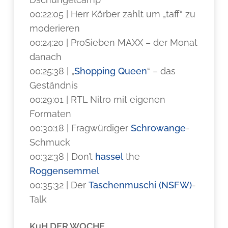
00:22:05 | Herr Körber zahlt um „taff“ zu
moderieren
00:24:20 | ProSieben MAXX – der Monat
danach
00:25:38 | „
Shopping Queen
“ – das
Geständnis
00:29:01 | RTL Nitro mit eigenen
Formaten
00:30:18 | Fragwürdiger
Schrowange
-
Schmuck
00:32:38 | Don’t
hassel
the
Roggensemmel
00:35:32 | Der
Taschenmuschi (NSFW)
-
Talk
KuH DER WOCHE