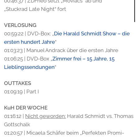
00:46:37 | ZDFneo setzt „Moviacs“ ab und
„Stuckrad Late Night“ fort
VERLOSUNG
00:59:22 | DVD-Box: „
Die Harald Schmidt Show – die
ersten hundert Jahre
“
01:03:23 | Manuel Andrack über die ersten Jahre
01:06:25 | DVD-Box „
Zimmer frei – 15 Jahre, 15
Lieblingssendungen
“
OUTTAKES
01:09:19 | Part I
KuH DER WOCHE
01:16:12 |
Nicht geworden:
Harald Schmidt vs. Thomas
Gottschalk
01:20:57 | Micaela Schäfer beim „Perfekten Promi-