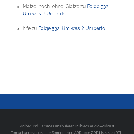
Matze_noch_ohne_Glatze
zu
Folge 532:
Um was..? Umberto!
hife
zu
Folge 532: Um was..? Umberto!
Körber und Hammes analysieren in ihrem Audio-Podcast
Fernsehsendungen aller Sender – von ARD über ZDF bis hin zu RTL,