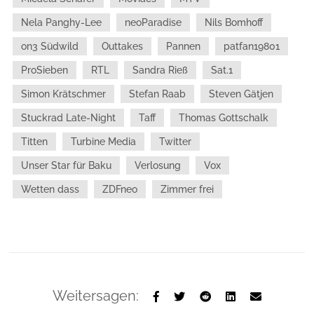
Nela Panghy-Lee
neoParadise
Nils Bomhoff
on3 Südwild
Outtakes
Pannen
patfan19801
ProSieben
RTL
Sandra Rieß
Sat.1
Simon Krätschmer
Stefan Raab
Steven Gätjen
Stuckrad Late-Night
Taff
Thomas Gottschalk
Titten
Turbine Media
Twitter
Unser Star für Baku
Verlosung
Vox
Wetten dass
ZDFneo
Zimmer frei
Weitersagen: