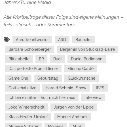
Jahre“/Turbine Media
Alle Wortbeiträge dieser Folge sind eigene Meinungen –
teils satirisch – oder Kommentare.
Anrufbeantworter
ARD
Bachelor
Barbara Schöneberger
Benjamin von Stuckrad-Barre
Blitztabelle
BR
Budi
Daniel Budimann
Das perfekte Promi-Dinner
Etienne Gardé
Game One
Geburtstag
Glückwünsche
Gottschalk live
Harald Schmidt Show
IBES
Ich bin ein Star – holt mich hier raus
Interview
Joko Winterscheidt
Jürgen von der Lippe
Klaas Heufer-Umlauf
Manuel Andrack
Micaela Schäfer
Moviacs
MTV