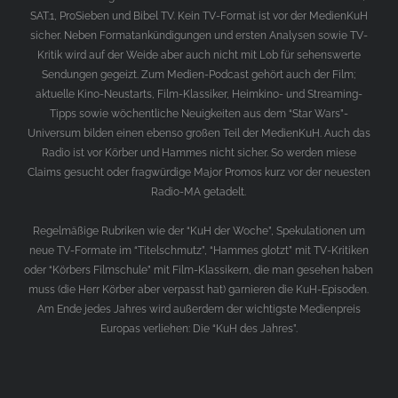
SAT.1, ProSieben und Bibel TV. Kein TV-Format ist vor der MedienKuH
sicher. Neben Formatankündigungen und ersten Analysen sowie TV-
Kritik wird auf der Weide aber auch nicht mit Lob für sehenswerte
Sendungen gegeizt. Zum Medien-Podcast gehört auch der Film;
aktuelle Kino-Neustarts, Film-Klassiker, Heimkino- und Streaming-
Tipps sowie wöchentliche Neuigkeiten aus dem “Star Wars”-
Universum bilden einen ebenso großen Teil der MedienKuH. Auch das
Radio ist vor Körber und Hammes nicht sicher. So werden miese
Claims gesucht oder fragwürdige Major Promos kurz vor der neuesten
Radio-MA getadelt.
Regelmäßige Rubriken wie der “KuH der Woche”, Spekulationen um
neue TV-Formate im “Titelschmutz”, “Hammes glotzt” mit TV-Kritiken
oder “Körbers Filmschule” mit Film-Klassikern, die man gesehen haben
muss (die Herr Körber aber verpasst hat) garnieren die KuH-Episoden.
Am Ende jedes Jahres wird außerdem der wichtigste Medienpreis
Europas verliehen: Die “KuH des Jahres”.