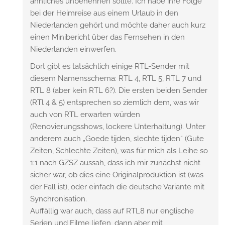
ähnliches unbenennen sollte. Ich habe ihre Folge
bei der Heimreise aus einem Urlaub in den
Niederlanden gehört und möchte daher auch kurz
einen Minibericht über das Fernsehen in den
Niederlanden einwerfen.
Dort gibt es tatsächlich einige RTL-Sender mit
diesem Namensschema: RTL 4, RTL 5, RTL 7 und
RTL 8 (aber kein RTL 6?). Die ersten beiden Sender
(RTl 4 & 5) entsprechen so ziemlich dem, was wir
auch von RTL erwarten würden
(Renovierungsshows, lockere Unterhaltung). Unter
anderem auch „Goede tijden, slechte tijden“ (Gute
Zeiten, Schlechte Zeiten), was für mich als Leihe so
1:1 nach GZSZ aussah, dass ich mir zunächst nicht
sicher war, ob dies eine Originalproduktion ist (was
der Fall ist), oder einfach die deutsche Variante mit
Synchronisation.
Auffällig war auch, dass auf RTL8 nur englische
Serien und Filme liefen, dann aber mit