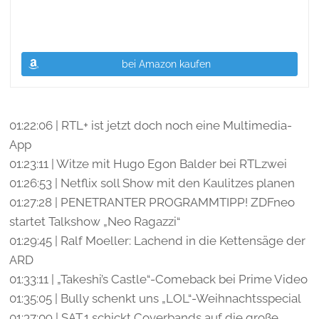
bei Amazon kaufen
01:22:06 | RTL+ ist jetzt doch noch eine Multimedia-
App
01:23:11 | Witze mit Hugo Egon Balder bei RTLzwei
01:26:53 | Netflix soll Show mit den Kaulitzes planen
01:27:28 | PENETRANTER PROGRAMMTIPP! ZDFneo
startet Talkshow „Neo Ragazzi“
01:29:45 | Ralf Moeller: Lachend in die Kettensäge der
ARD
01:33:11 | „Takeshi’s Castle“-Comeback bei Prime Video
01:35:05 | Bully schenkt uns „LOL“-Weihnachtsspecial
01:37:09 | SAT.1 schickt Coverbands auf die große