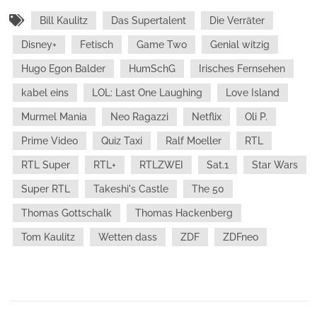
Bill Kaulitz
Das Supertalent
Die Verräter
Disney+
Fetisch
Game Two
Genial witzig
Hugo Egon Balder
HumSchG
Irisches Fernsehen
kabel eins
LOL: Last One Laughing
Love Island
Murmel Mania
Neo Ragazzi
Netflix
Oli P.
Prime Video
Quiz Taxi
Ralf Moeller
RTL
RTL Super
RTL+
RTLZWEI
Sat.1
Star Wars
Super RTL
Takeshi's Castle
The 50
Thomas Gottschalk
Thomas Hackenberg
Tom Kaulitz
Wetten dass
ZDF
ZDFneo