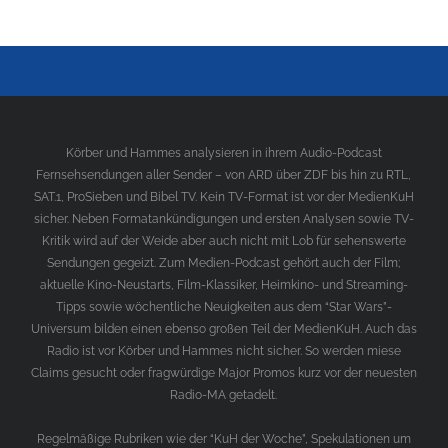
Körber und Hammes analysieren in ihrem Audio-Podcast
Fernsehsendungen aller Sender – von ARD über ZDF bis hin zu RTL,
SAT.1, ProSieben und Bibel TV. Kein TV-Format ist vor der MedienKuH
sicher. Neben Formatankündigungen und ersten Analysen sowie TV-
Kritik wird auf der Weide aber auch nicht mit Lob für sehenswerte
Sendungen gegeizt. Zum Medien-Podcast gehört auch der Film;
aktuelle Kino-Neustarts, Film-Klassiker, Heimkino- und Streaming-
Tipps sowie wöchentliche Neuigkeiten aus dem “Star Wars”-
Universum bilden einen ebenso großen Teil der MedienKuH. Auch das
Radio ist vor Körber und Hammes nicht sicher. So werden miese
Claims gesucht oder fragwürdige Major Promos kurz vor der neuesten
Radio-MA getadelt.
Regelmäßige Rubriken wie der “KuH der Woche”, Spekulationen um