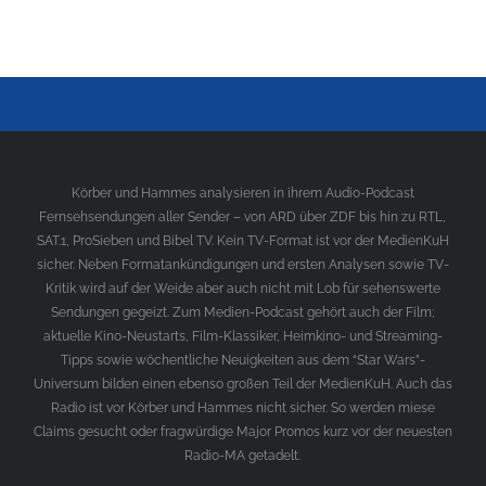
Körber und Hammes analysieren in ihrem Audio-Podcast
Fernsehsendungen aller Sender – von ARD über ZDF bis hin zu RTL,
SAT.1, ProSieben und Bibel TV. Kein TV-Format ist vor der MedienKuH
sicher. Neben Formatankündigungen und ersten Analysen sowie TV-
Kritik wird auf der Weide aber auch nicht mit Lob für sehenswerte
Sendungen gegeizt. Zum Medien-Podcast gehört auch der Film;
aktuelle Kino-Neustarts, Film-Klassiker, Heimkino- und Streaming-
Tipps sowie wöchentliche Neuigkeiten aus dem “Star Wars”-
Universum bilden einen ebenso großen Teil der MedienKuH. Auch das
Radio ist vor Körber und Hammes nicht sicher. So werden miese
Claims gesucht oder fragwürdige Major Promos kurz vor der neuesten
Radio-MA getadelt.