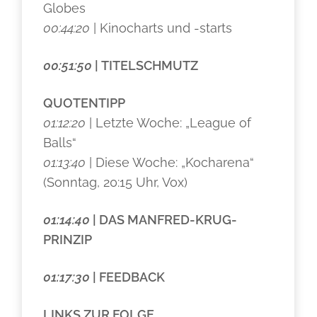
Globes
00:44:20
| Kinocharts und -starts
00:51:50
| TITELSCHMUTZ
QUOTENTIPP
01:12:20
| Letzte Woche: „League of
Balls“
01:13:40
| Diese Woche: „Kocharena“
(Sonntag, 20:15 Uhr, Vox)
01:14:40
| DAS MANFRED-KRUG-
PRINZIP
01:17:30
| FEEDBACK
LINKS ZUR FOLGE