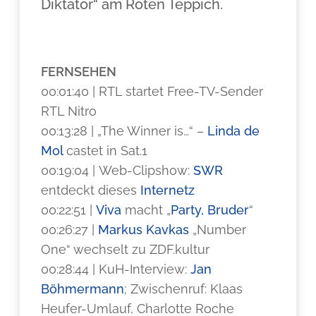
Diktator“ am Roten Teppich.
FERNSEHEN
00:01:40 | RTL startet Free-TV-Sender
RTL Nitro
00:13:28 | „The Winner is…“ –
Linda de
Mol
castet in Sat.1
00:19:04 | Web-Clipshow:
SWR
entdeckt dieses
Internetz
00:22:51 |
Viva
macht „
Party, Bruder
“
00:26:27 |
Markus Kavkas
„Number
One“ wechselt zu ZDF.kultur
00:28:44 | KuH-Interview:
Jan
Böhmermann
; Zwischenruf: Klaas
Heufer-Umlauf, Charlotte Roche