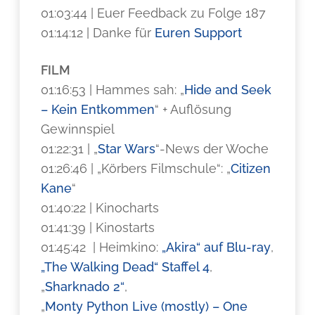
01:03:44 | Euer Feedback zu Folge 187
01:14:12 | Danke für
Euren Support
FILM
01:16:53 | Hammes sah: „
Hide and Seek
– Kein Entkommen
“ + Auflösung
Gewinnspiel
01:22:31 | „
Star Wars
“-News der Woche
01:26:46 | „Körbers Filmschule“: „
Citizen
Kane
“
01:40:22 | Kinocharts
01:41:39 | Kinostarts
01:45:42 | Heimkino:
„Akira“ auf Blu-ray
,
„The Walking Dead“ Staffel 4
,
„
Sharknado 2“
,
„
Monty Python Live (mostly) – One