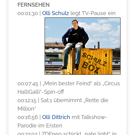
FERNSEHEN
00:01:30 |
Olli Schulz
legt TV-Pause ein
00:07:45 | „Mein bester Feind“ als „Circus
HalliGalli“-Spin-off
00:12:15 | Sat.1 übernimmt „Rette die
Million“
00:16:56 |
Olli Dittrich
mit Talkshow-
Parodie im Ersten
00:22:02 | ZDFneo schickt „nate light“ in