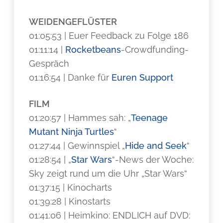
WEIDENGEFLÜSTER
01:05:53 | Euer Feedback zu Folge 186
01:11:14 |
Rocketbeans
-Crowdfunding-
Gespräch
01:16:54 | Danke für
Euren Support
FILM
01:20:57 | Hammes sah: „
Teenage
Mutant Ninja Turtles
“
01:27:44 | Gewinnspiel „
Hide and Seek
“
01:28:54 | „
Star Wars
“-News der Woche:
Sky zeigt rund um die Uhr „Star Wars“
01:37:15 | Kinocharts
01:39:28 | Kinostarts
01:41:06 | Heimkino: ENDLICH auf DVD: