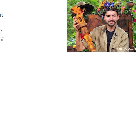
it
n
ni