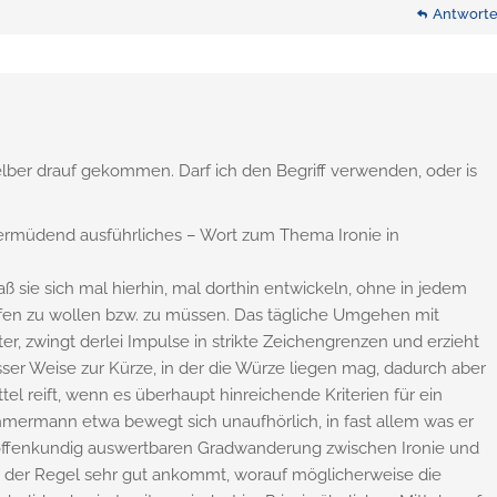
Antwort
selber drauf gekommen. Darf ich den Begriff verwenden, oder is
 ermüdend ausführliches – Wort zum Thema Ironie in
daß sie sich mal hierhin, mal dorthin entwickeln, ohne in jedem
üfen zu wollen bzw. zu müssen. Das tägliche Umgehen mit
ter, zwingt derlei Impulse in strikte Zeichengrenzen und erzieht
sser Weise zur Kürze, in der die Würze liegen mag, dadurch aber
tel reift, wenn es überhaupt hinreichende Kriterien für ein
öhmermann etwa bewegt sich unaufhörlich, in fast allem was er
en offenkundig auswertbaren Gradwanderung zwischen Ironie und
in der Regel sehr gut ankommt, worauf möglicherweise die