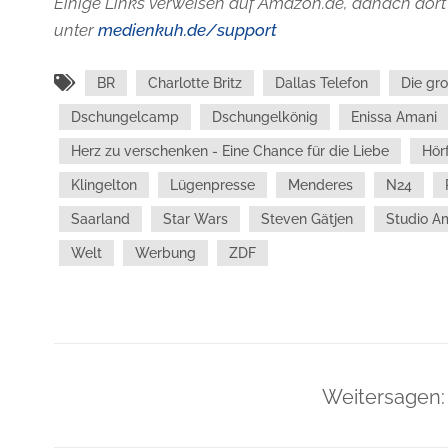
Einige Links verweisen auf Amazon.de, danach dort 
unter
medienkuh.de/support
BR
Charlotte Britz
Dallas Telefon
Die gr
Dschungelcamp
Dschungelkönig
Enissa Amani
Herz zu verschenken - Eine Chance für die Liebe
Hör
Klingelton
Lügenpresse
Menderes
N24
Saarland
Star Wars
Steven Gätjen
Studio A
Welt
Werbung
ZDF
Weitersagen: