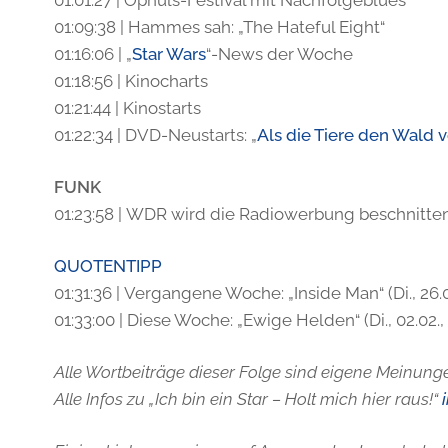
01:01:27 | Ophüls-Festival mit Nachfolgeblues
01:09:38 | Hammes sah: „The Hateful Eight“
01:16:06 | „
Star Wars
“-News der Woche
01:18:56 | Kinocharts
01:21:44 | Kinostarts
01:22:34 | DVD-Neustarts: „
Als die Tiere den Wald v
FUNK
01:23:58 | WDR wird die Radiowerbung beschnitte
QUOTENTIPP
01:31:36 | Vergangene Woche: „Inside Man“ (Di., 26.01
01:33:00 | Diese Woche: „Ewige Helden“ (Di., 02.02.,
Alle Wortbeiträge dieser Folge sind eigene Meinunge
Alle Infos zu „Ich bin ein Star – Holt mich hier raus!“