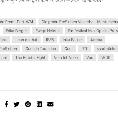
getätigte Einkäufe unterstützen die KuH. Mehr dazu
oße Promi-Dart-WM
Die große ProSieben Völkerball-Meisterscha
Erika Berger
Ewige Helden
Fimfestival Max Ophüls Preis
funk
I can do that
IBES
Inka Bause
Jamba
ProSieben
Quentin Tarantino
Quer
RTL
saarbrücke
mani
The Hateful Eight
Vera Int-Veen
Vox
WDR