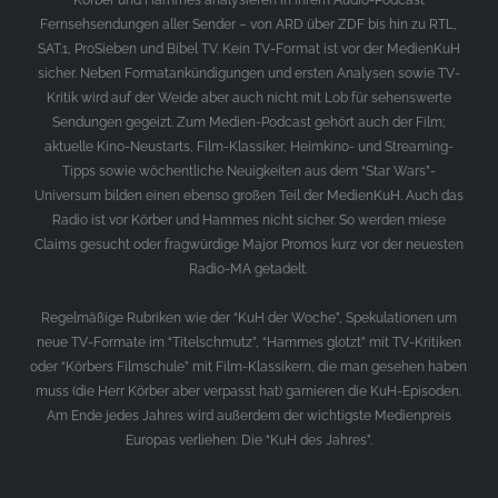
Körber und Hammes analysieren in ihrem Audio-Podcast
Fernsehsendungen aller Sender – von ARD über ZDF bis hin zu RTL,
SAT.1, ProSieben und Bibel TV. Kein TV-Format ist vor der MedienKuH
sicher. Neben Formatankündigungen und ersten Analysen sowie TV-
Kritik wird auf der Weide aber auch nicht mit Lob für sehenswerte
Sendungen gegeizt. Zum Medien-Podcast gehört auch der Film;
aktuelle Kino-Neustarts, Film-Klassiker, Heimkino- und Streaming-
Tipps sowie wöchentliche Neuigkeiten aus dem “Star Wars”-
Universum bilden einen ebenso großen Teil der MedienKuH. Auch das
Radio ist vor Körber und Hammes nicht sicher. So werden miese
Claims gesucht oder fragwürdige Major Promos kurz vor der neuesten
Radio-MA getadelt.
Regelmäßige Rubriken wie der “KuH der Woche”, Spekulationen um
neue TV-Formate im “Titelschmutz”, “Hammes glotzt” mit TV-Kritiken
oder “Körbers Filmschule” mit Film-Klassikern, die man gesehen haben
muss (die Herr Körber aber verpasst hat) garnieren die KuH-Episoden.
Am Ende jedes Jahres wird außerdem der wichtigste Medienpreis
Europas verliehen: Die “KuH des Jahres”.