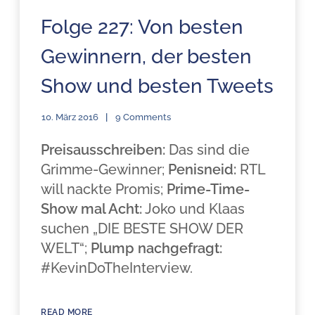
Folge 227: Von besten
Gewinnern, der besten
Show und besten Tweets
10. März 2016
9 Comments
Preisausschreiben:
Das sind die
Grimme-Gewinner;
Penisneid:
RTL
will nackte Promis;
Prime-Time-
Show mal Acht:
Joko und Klaas
suchen „DIE BESTE SHOW DER
WELT“;
Plump nachgefragt:
#KevinDoTheInterview.
READ MORE