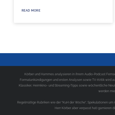
READ MORE
Körber und Hammes analysieren in ihrem Audio-Podcast Fernseh
Formatankündigungen und ersten Analysen sowie TV-Kritik wird au
Klassiker, Heimkino- und Streaming-Tipps sowie wöchentliche Neui
werden mies
Regelmäßige Rubriken wie der “KuH der Woche”, Spekulationen um ne
Herr Körber aber verpasst hat) garnieren 