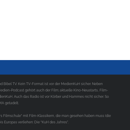
 Bibel TV. Kein TV-Format ist vor der MedienKuH sicher. Neben
ien-Podcast gehört auch der Film; aktuelle Kino-Neustarts, Film-
ienKuH. Auch das Radio ist vor Körber und Hammes nicht sicher. So
MA getadelt.
s Filmschule” mit Film-Klassikern, die man gesehen haben muss (die
s Europas verliehen: Die “KuH des Jahres”.