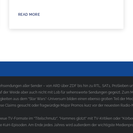
READ MORE
sendungen aller Sender – von ARD über ZDF bis hin zu RTL, SAT.1, ProSieben und
f der Weide aber auch nicht mit Lob für sehenswerte Sendungen gegeizt. Zum Med
gkeiten aus dem “Star Wars”-Universum bilden einen ebenso großen Teil der Med
e Claims gesucht oder fragwürdige Major Promos kurz vor der neuesten Radio-
ue TV-Formate im “Titelschmutz”, “Hammes glotzt” mit TV-Kritiken oder “Körber
die KuH-Episoden. Am Ende jedes Jahres wird außerdem der wichtigste Medienprei