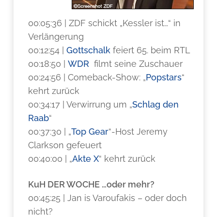
00:05:36 | ZDF schickt „Kessler ist…“ in
Verlängerung
00:12:54 |
Gottschalk
feiert 65. beim RTL
00:18:50 |
WDR
filmt seine Zuschauer
00:24:56 | Comeback-Show: „
Popstars
“
kehrt zurück
00:34:17 | Verwirrung um „
Schlag den
Raab
“
00:37:30 | „
Top Gear
“-Host Jeremy
Clarkson gefeuert
00:40:00 | „
Akte X
“ kehrt zurück
KuH DER WOCHE …oder mehr?
00:45:25 | Jan is Varoufakis – oder doch
nicht?