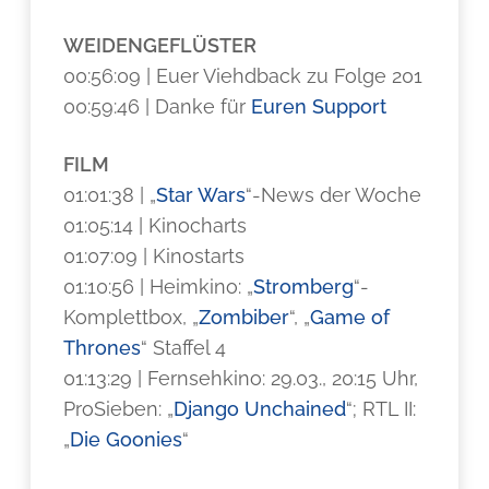
WEIDENGEFLÜSTER
00:56:09 | Euer Viehdback zu Folge 201
00:59:46 | Danke für
Euren Support
FILM
01:01:38 | „
Star Wars
“-News der Woche
01:05:14 | Kinocharts
01:07:09 | Kinostarts
01:10:56 | Heimkino: „
Stromberg
“-
Komplettbox, „
Zombiber
“, „
Game of
Thrones
“ Staffel 4
01:13:29 | Fernsehkino: 29.03., 20:15 Uhr,
ProSieben: „
Django Unchained
“; RTL II:
„
Die Goonies
“