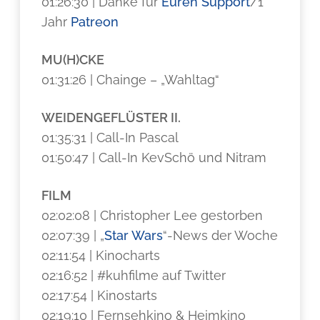
01:26:30 | Danke für
Euren Support
/1
Jahr
Patreon
MU(H)CKE
01:31:26 | Chainge – „Wahltag“
WEIDENGEFLÜSTER II.
01:35:31 | Call-In Pascal
01:50:47 | Call-In KevSchö und Nitram
FILM
02:02:08 | Christopher Lee gestorben
02:07:39 | „
Star Wars
“-News der Woche
02:11:54 | Kinocharts
02:16:52 | #kuhfilme auf Twitter
02:17:54 | Kinostarts
02:19:10 | Fernsehkino & Heimkino