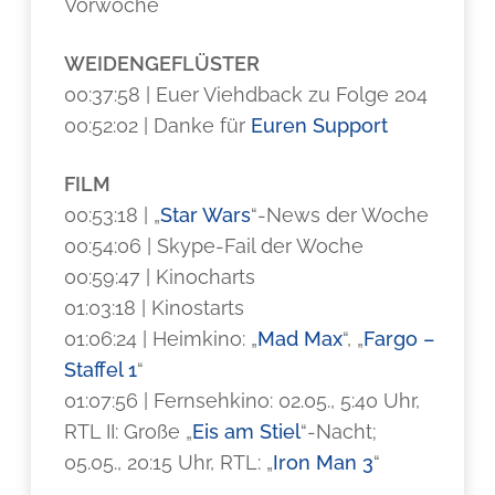
Vorwoche
WEIDENGEFLÜSTER
00:37:58 | Euer Viehdback zu Folge 204
00:52:02 | Danke für
Euren Support
FILM
00:53:18 | „
Star Wars
“-News der Woche
00:54:06 | Skype-Fail der Woche
00:59:47 | Kinocharts
01:03:18 | Kinostarts
01:06:24 | Heimkino: „
Mad Max
“, „
Fargo –
Staffel 1
“
01:07:56 | Fernsehkino: 02.05., 5:40 Uhr,
RTL II: Große „
Eis am Stiel
“-Nacht;
05.05., 20:15 Uhr, RTL: „
Iron Man 3
“