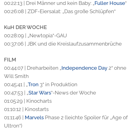
00:22:13 | Drei Männer und kein Baby: „
Fuller House
“
00:26:08 | ZDF-Eiersalat: „Das große Schlüpfen“
KuH DER WOCHE
00:28:09 | „Newtopia“-GAU
00:37:06 | JBK und die Kreislaufzusammenbrüche
FILM
00:44:07 | Dreharbeiten „
Independence Day
2“ ohne
Will Smith
00:45:41 | „
Tron
3“ in Produktion
00:47:53 | „
Star Wars
“-News der Woche
01:05:29 | Kinocharts
01:10:12 | Kinostarts
01:11:46 |
Marvels
Phase 2 (leichte Spoiler für „Age of
Ultron“)