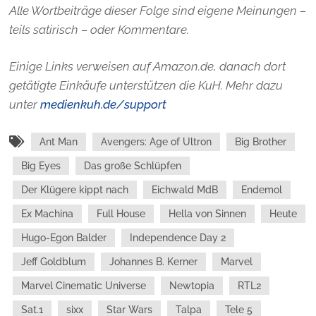
Alle Wortbeiträge dieser Folge sind eigene Meinungen –
teils satirisch – oder Kommentare.
Einige Links verweisen auf Amazon.de, danach dort
getätigte Einkäufe unterstützen die KuH. Mehr dazu
unter
medienkuh.de/support
Ant Man
Avengers: Age of Ultron
Big Brother
Big Eyes
Das große Schlüpfen
Der Klügere kippt nach
Eichwald MdB
Endemol
Ex Machina
Full House
Hella von Sinnen
Heute
Hugo-Egon Balder
Independence Day 2
Jeff Goldblum
Johannes B. Kerner
Marvel
Marvel Cinematic Universe
Newtopia
RTL2
Sat.1
sixx
Star Wars
Talpa
Tele 5