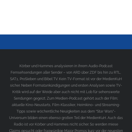
Körber und Hammes analysieren in ihrem Audio-Podcast
Fernsehsendungen aller Sender – von ARD über ZDF bis hin zu RTL,
SAT.1, ProSieben und Bibel TV. Kein TV-Format ist vor der MedienKuH
sicher. Neben Formatankündigungen und ersten Analysen sowie TV-
Kritik wird auf der Weide aber auch nicht mit Lob für sehenswerte
Sendungen gegeizt. Zum Medien-Podcast gehört auch der Film;
aktuelle Kino-Neustarts, Film-Klassiker, Heimkino- und Streaming-
Tipps sowie wöchentliche Neuigkeiten aus dem “Star Wars”-
Universum bilden einen ebenso großen Teil der MedienKuH. Auch das
Radio ist vor Körber und Hammes nicht sicher. So werden miese
Claims gesucht oder fragwürdige Major Promos kurz vor der neuesten