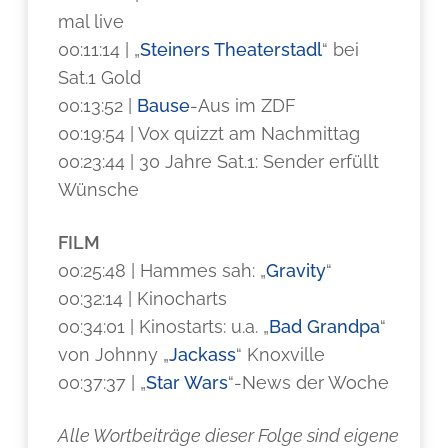
mal live
00:11:14 | „
Steiners Theaterstadl
“ bei
Sat.1 Gold
00:13:52 |
Bause
-Aus im ZDF
00:19:54 | Vox quizzt am Nachmittag
00:23:44 | 30 Jahre Sat.1: Sender erfüllt
Wünsche
FILM
00:25:48 | Hammes sah: „
Gravity
“
00:32:14 | Kinocharts
00:34:01 | Kinostarts: u.a. „
Bad Grandpa
“
von Johnny „
Jackass
“ Knoxville
00:37:37 | „
Star Wars
“-News der Woche
Alle Wortbeiträge dieser Folge sind eigene