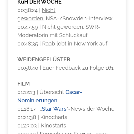
KuH DER WOCHE
00:38:24 |
Nicht
geworden:
NSA-/Snowden-Interview
00:47:59 |
Nicht geworden:
SWR-
Moderatorin mit Schluckauf
00:48:35 | Raab lebt in New York auf
WEIDENGEFLÜSTER
00:56:40 | Euer Feedback zu Folge 161
FILM
01:12:13 | Übersicht
Oscar-
Nominierungen
01:18:17 | „
Star Wars
“-News der Woche
01:21:38 | Kinocharts
01:23:03 | Kinostarts
01:27:12 | Fernsehkino: Fr. 31.01., 20:15