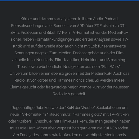
Körber und Hammes analysieren in ihrem Audio-Podcast
Fernsehsendungen aller Sender – von ARD über ZDF bis hin zu RTL,
SAT.1, ProSieben und Bibel TV. Kein TV-Format ist vor der MedienKuH
sicher. Neben Formatankündigungen und ersten Analysen sowie TV-
Kritik wird auf der Weide aber auch nicht mit Lob für sehenswerte
Sendungen gegeizt. Zum Medien-Podcast gehört auch der Film;
aktuelle Kino-Neustarts, Film-Klassiker, Heimkino- und Streaming-
Tipps sowie wöchentliche Neuigkeiten aus dem “Star Wars”-
Universum bilden einen ebenso großen Teil der MedienKuH. Auch das
Radio ist vor Körber und Hammes nicht sicher. So werden miese
Claims gesucht oder fragwürdige Major Promos kurz vor der neuesten
Radio-MA getadelt.
Regelmäßige Rubriken wie der “KuH der Woche”, Spekulationen um
neue TV-Formate im “Titelschmutz”, “Hammes glotzt” mit TV-Kritiken
oder “Körbers Filmschule” mit Film-Klassikern, die man gesehen haben
muss (die Herr Körber aber verpasst hat) garnieren die KuH-Episoden.
Am Ende jedes Jahres wird außerdem der wichtigste Medienpreis