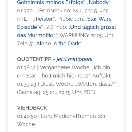
Geheimnis meines Erfolgs
“, „
Nobody
“
01:32:21 | Fernsehkino: 24.1., 20:15 Uhr,
RTL II: „
Twister
“; ProSieben: „
Star Wars
Episode V
“; ZDFneo: „
Und täglich grüsst
das Murmeltier
“; WARNUNG: 22:05 Uhr,
Tele 5: „
Alone in the Dark
“
QUOTENTIPP –
jetzt mittippen!
01:38:12 | Vergangene Woche: „Ich bin
ein Star – holt mich hier raus“-Auftakt
01:39:23 | Diese Woche: „Wetten, dass..?“
(Samstag, 25.01., 20:15 Uhr, ZDF)
VIEHDBACK
01:40:50 | Eure Medien-Themen der
Woche