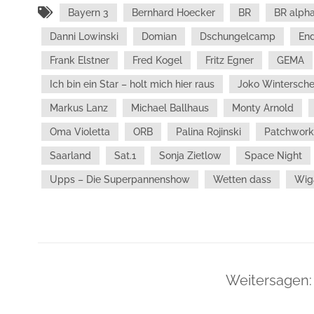
Bayern 3
Bernhard Hoecker
BR
BR alph
Danni Lowinski
Domian
Dschungelcamp
En
Frank Elstner
Fred Kogel
Fritz Egner
GEMA
Ich bin ein Star – holt mich hier raus
Joko Wintersche
Markus Lanz
Michael Ballhaus
Monty Arnold
Oma Violetta
ORB
Palina Rojinski
Patchwork
Saarland
Sat.1
Sonja Zietlow
Space Night
Upps – Die Superpannenshow
Wetten dass
Wig
Weitersagen: