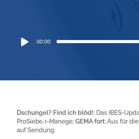
Audio-
00:00
Player
Dschungel? Find ich blöd!:
Das IBES-Upda
ProSieben-Manege;
GEMA fort:
Aus für die
auf Sendung.