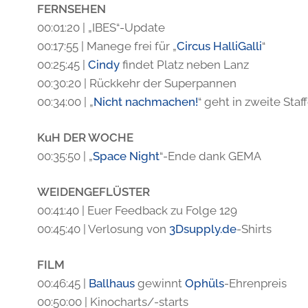
FERNSEHEN
00:01:20 | „IBES“-Update
00:17:55 | Manege frei für „
Circus
HalliGalli
“
00:25:45 |
Cindy
findet Platz neben Lanz
00:30:20 | Rückkehr der Superpannen
00:34:00 | „
Nicht nachmachen!
“ geht in zweite Staff
KuH DER WOCHE
00:35:50 | „
Space Night
“-Ende dank GEMA
WEIDENGEFLÜSTER
00:41:40 | Euer Feedback zu Folge 129
00:45:40 | Verlosung von
3Dsupply.de
-Shirts
FILM
00:46:45 |
Ballhaus
gewinnt
Ophüls
-Ehrenpreis
00:50:00 | Kinocharts/-starts