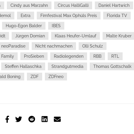
a
Cindy aus Marzahn
Circus HalliGalli
Daniel Hartwich
demol
Extra
Fimfestival Max Ophüls Preis
Florida TV
Hugo-Egon Balder
IBES
idt
Jürgen Domian
Klaas Heufer-Umlauf
Malte Kruber
neoParadise
Nicht nachmachen
Olli Schulz
 Family
ProSieben
Radiolegenden
RBB
RTL
Steffen Hallaschka
Strandgutmedia
Thomas Gottschalk
ald Boning
ZDF
ZDFneo