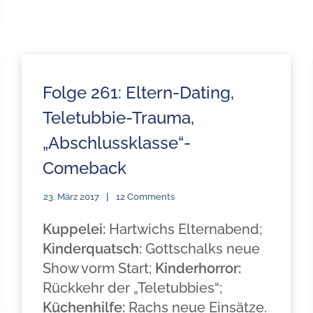
Folge 261: Eltern-Dating,
Teletubbie-Trauma,
„Abschlussklasse“-
Comeback
23. März 2017
12 Comments
Kuppelei:
Hartwichs Elternabend;
Kinderquatsch:
Gottschalks neue
Show vorm Start;
Kinderhorror:
Rückkehr der „Teletubbies“;
Küchenhilfe:
Rachs neue Einsätze.