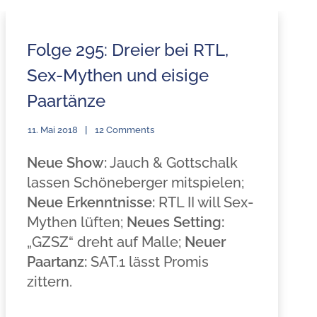
Folge 295: Dreier bei RTL,
Sex-Mythen und eisige
Paartänze
11. Mai 2018
12 Comments
Neue Show:
Jauch & Gottschalk
lassen Schöneberger mitspielen;
Neue Erkenntnisse:
RTL II will Sex-
Mythen lüften;
Neues Setting:
„GZSZ“ dreht auf Malle;
Neuer
Paartanz:
SAT.1 lässt Promis
zittern.