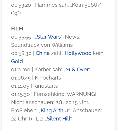
00:53:20 | Hammes sah: „Köln 50667“
(*g*)
FILM
00:55:55 | „
Star Wars
“-News:
Soundtrack von Williams
00:58:30 |
China
zahlt
Hollywood
kein
Geld
01:01:00 | Körber sah: „
21 & Over
“
01:06:45 | Kinocharts
01:11:05 | Kinostarts
01:15:30 | Fernsehkino: WARNUNG!
Nicht anschauen: 2.8., 20:15 Uhr,
ProSieben: „
King Arthur
“; Anschauen:
22 Uhr, RTL 2: „
Silent Hill
“