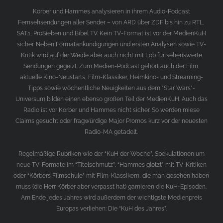
Körber und Hammes analysieren in ihrem Audio-Podcast
Fernsehsendungen aller Sender – von ARD über ZDF bis hin zu RTL,
SAT.1, ProSieben und Bibel TV. Kein TV-Format ist vor der MedienKuH
sicher. Neben Formatankündigungen und ersten Analysen sowie TV-
Kritik wird auf der Weide aber auch nicht mit Lob für sehenswerte
Sendungen gegeizt. Zum Medien-Podcast gehört auch der Film;
aktuelle Kino-Neustarts, Film-Klassiker, Heimkino- und Streaming-
Tipps sowie wöchentliche Neuigkeiten aus dem “Star Wars”-
Universum bilden einen ebenso großen Teil der MedienKuH. Auch das
Radio ist vor Körber und Hammes nicht sicher. So werden miese
Claims gesucht oder fragwürdige Major Promos kurz vor der neuesten
Radio-MA getadelt.
Regelmäßige Rubriken wie der “KuH der Woche”, Spekulationen um
neue TV-Formate im “Titelschmutz”, “Hammes glotzt” mit TV-Kritiken
oder “Körbers Filmschule” mit Film-Klassikern, die man gesehen haben
muss (die Herr Körber aber verpasst hat) garnieren die KuH-Episoden.
Am Ende jedes Jahres wird außerdem der wichtigste Medienpreis
Europas verliehen: Die “KuH des Jahres”.