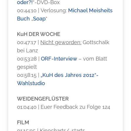
oder?!
“-DVD-Box
00:44:10 | Verlosung:
Michael Meisheits
Buch
„
Soap
“
KuH DER WOCHE
00:47:17 |
Nicht geworden:
Gottschalk
bei Lanz
00:53:28 |
ORF-Interview
– vom Blatt
gespielt
00:58:15 |
„KuH des Jahres 2012“-
Wahlstudio
WEIDENGEFLÜSTER
01:04:40 | Euer Feedback zu Folge 124
FILM
01:15:05 | Kinocharts/-starts