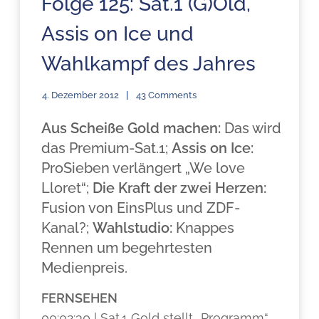
Folge 125: Sat.1 (G)Old,
Assis on Ice und
Wahlkampf des Jahres
4. Dezember 2012
43 Comments
Aus Scheiße Gold machen:
Das wird
das Premium-Sat.1;
Assis on Ice:
ProSieben verlängert „We love
Lloret“;
Die Kraft der zwei Herzen:
Fusion von EinsPlus und ZDF-
Kanal?;
Wahlstudio:
Knappes
Rennen um begehrtesten
Medienpreis.
FERNSEHEN
00:02:30 | Sat.1 Gold stellt „Programm“