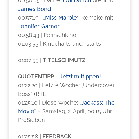
00:56:05 | Dame
Judi Dench
dreht für
James Bond
00:57:19 | „
Miss Marple
“-Remake mit
Jennifer Garner
00:58:43 | Fernsehkino
01:03:53 | Kinocharts und -starts
01:07:55 |
TITELSCHMUTZ
QUOTENTIPP
–
Jetzt mittippen!
01:22:20 | Letzte Woche: „Undercover
Boss“ (RTL)
01:25:10 | Diese Woche: „
Jackass: The
Movie
“ – Samstag, 2. April, 00:15 Uhr,
ProSieben
01:25:58 |
FEEDBACK