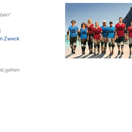
ben“
t
en Zweck
oll gehen