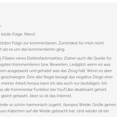
,
letzte Folge. Merci!
r letzten Folge zur kommentieren. Zumindest für mich nicht.
rt als es um das kommentieren ging.
5 Filialen eines Elektrofachmarktes. (Daher auch die Quelle für
 wenigsten Kommentieren bzw. Bewerten, Lediglich wenn es was
Stern ausgepackt und gehatet was das Zeug hält. Wenn es aber
r geschwiegen. Eine alte Regel besagt das negative Dinge eher
 meiner Arbeit heraus kann ich das auch nur bestätigen. Ich
ss die Kommentar Funktion bei YouTUbe deaktiviert gehört.
eich gebasht. Aber so ist das Internet.
r Weide so schön harmonisch zugeht. Apropos Weide; Grüße gehen
ues Kälbchen auf die Weide gebracht hat. Und wieder ist ein