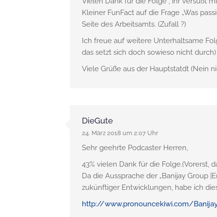
Vielen Dank für die Folge , ihr versüßt 
Kleiner FunFact auf die Frage „Was pas
Seite des Arbeitsamts. (Zufall ?)
Ich freue auf weitere Unterhaltsame Fo
das setzt sich doch sowieso nicht durch)
Viele Grüße aus der Hauptstatdt (Nein n
DieGute
24. März 2018 um 2:07 Uhr
Sehr geehrte Podcaster Herren,
43% vielen Dank für die Folge.(Vorerst, 
Da die Aussprache der „Banijay Group |E
zukünftiger Entwicklungen, habe ich die
http://www.pronouncekiwi.com/Banija