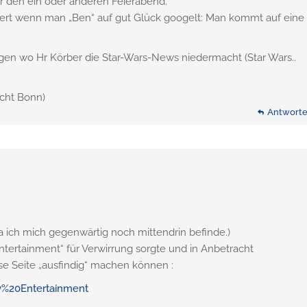
mir den ein oder anderen Feierabend.
siert wenn man „Ben“ auf gut Glück googelt: Man kommt auf eine
lgen wo Hr Körber die Star-Wars-News niedermacht (Star Wars..
icht Bonn)
Antwort
da ich mich gegenwärtig noch mittendrin befinde.)
ntertainment“ für Verwirrung sorgte und in Anbetracht
se Seite „ausfindig“ machen können :
y%20Entertainment