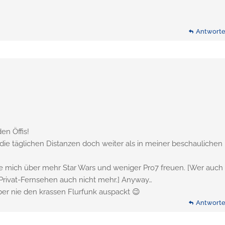
Antwort
en Öffis!
e täglichen Distanzen doch weiter als in meiner beschaulichen
e mich über mehr Star Wars und weniger Pro7 freuen. [Wer auch
 Privat-Fernsehen auch nicht mehr.] Anyway…
r nie den krassen Flurfunk auspackt 😉
Antwort