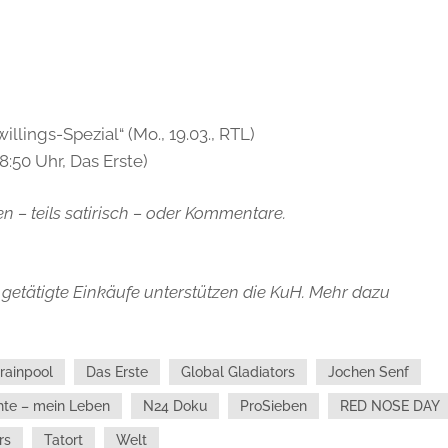
illings-Spezial“ (Mo., 19.03., RTL)
18:50 Uhr, Das Erste)
n – teils satirisch – oder Kommentare.
getätigte Einkäufe unterstützen die KuH. Mehr dazu
rainpool
Das Erste
Global Gladiators
Jochen Senf
hte – mein Leben
N24 Doku
ProSieben
RED NOSE DAY
rs
Tatort
Welt