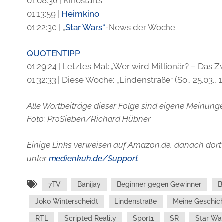
01:08:36 | Kinostarts
01:13:59 |
Heimkino
01:22:30 | „
Star Wars“
-News der Woche
QUOTENTIPP
01:29:24 | Letztes Mal: „Wer wird Millionär? – Das Zw
01:32:33 | Diese Woche: „Lindenstraße“ (So., 25.03., 
Alle Wortbeiträge dieser Folge sind eigene Meinunge
Foto: ProSieben/Richard Hübner
Einige Links verweisen auf Amazon.de, danach dort 
unter
medienkuh.de/Support
7TV
Banijay
Beginner gegen Gewinner
B
Joko Winterscheidt
Lindenstraße
Meine Geschic
RTL
Scripted Reality
Sport1
SR
Star Wa