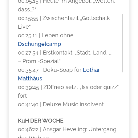
00:05:15 | Heute im Angebot: „Wetten,
dass..?“
00:15:55 | Zwischenfazit „Gottschalk
Live“
00:25:11 | Leben ohne
Dschungelcamp
00:27:54 | Erstkontakt: „Stadt, Land, …
– Promi-Spezial“
00:35:47 | Doku-Soap für
Lothar
Matthäus
00:39:45 | ZDFneo setzt „Iss oder quizz“
fort
00:41:40 | Deluxe Music insolvent
KuH DER WOCHE
00:46:22 | Ansgar Heveling: Untergang
des Web 2.0