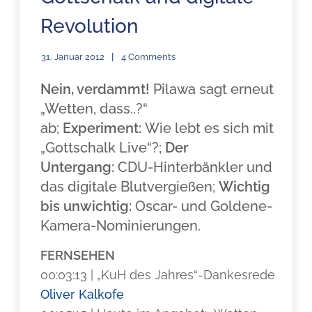
Revolution
31. Januar 2012
4 Comments
Nein, verdammt!
Pilawa sagt erneut
„Wetten, dass..?“
ab;
Experiment:
Wie lebt es sich mit
„Gottschalk Live“?;
Der
Untergang:
CDU-Hinterbänkler und
das digitale Blutvergießen;
Wichtig
bis unwichtig:
Oscar- und Goldene-
Kamera-Nominierungen.
FERNSEHEN
00:03:13 | „KuH des Jahres“-Dankesrede
Oliver Kalkofe