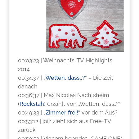
00:03:23 | Weihnachts-TV-Highlights
2014
00:34:37 | „
Wetten, dass..?
“ – Die Zeit
danach
00:36:37 | Max Nicolas Nachtsheim
(
Rockstah
) erzählt von „Wetten, dass..?“
00:49:33 | „
Zimmer frei!
“ vor dem Aus?
00:53:12 | joiz zieht sich aus Free-TV
zurück
00:59:53 | Viacom beendet „GAME ONE“