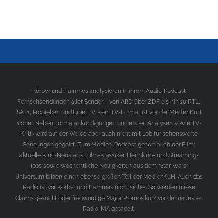
Körber und Hammes analysieren in ihrem Audio-Podcast
Fernsehsendungen aller Sender – von ARD über ZDF bis hin zu RTL,
SAT.1, ProSieben und Bibel TV. Kein TV-Format ist vor der MedienKuH
sicher. Neben Formatankündigungen und ersten Analysen sowie TV-
Kritik wird auf der Weide aber auch nicht mit Lob für sehenswerte
Sendungen gegeizt. Zum Medien-Podcast gehört auch der Film;
aktuelle Kino-Neustarts, Film-Klassiker, Heimkino- und Streaming-
Tipps sowie wöchentliche Neuigkeiten aus dem “Star Wars”-
Universum bilden einen ebenso großen Teil der MedienKuH. Auch das
Radio ist vor Körber und Hammes nicht sicher. So werden miese
Claims gesucht oder fragwürdige Major Promos kurz vor der neuesten
Radio-MA getadelt.