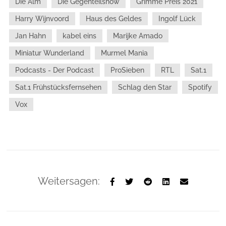
Die Alm
Die Gegenteilshow
Grimme Preis 2021
Harry Wijnvoord
Haus des Geldes
Ingolf Lück
Jan Hahn
kabel eins
Marijke Amado
Miniatur Wunderland
Murmel Mania
Podcasts - Der Podcast
ProSieben
RTL
Sat.1
Sat.1 Frühstücksfernsehen
Schlag den Star
Spotify
Vox
Weitersagen: