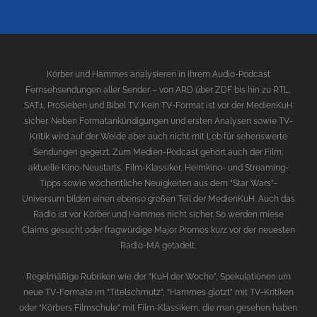
Körber und Hammes analysieren in ihrem Audio-Podcast
Fernsehsendungen aller Sender – von ARD über ZDF bis hin zu RTL,
SAT.1, ProSieben und Bibel TV. Kein TV-Format ist vor der MedienKuH
sicher. Neben Formatankündigungen und ersten Analysen sowie TV-
Kritik wird auf der Weide aber auch nicht mit Lob für sehenswerte
Sendungen gegeizt. Zum Medien-Podcast gehört auch der Film;
aktuelle Kino-Neustarts, Film-Klassiker, Heimkino- und Streaming-
Tipps sowie wöchentliche Neuigkeiten aus dem “Star Wars”-
Universum bilden einen ebenso großen Teil der MedienKuH. Auch das
Radio ist vor Körber und Hammes nicht sicher. So werden miese
Claims gesucht oder fragwürdige Major Promos kurz vor der neuesten
Radio-MA getadelt.
Regelmäßige Rubriken wie der “KuH der Woche”, Spekulationen um
neue TV-Formate im “Titelschmutz”, “Hammes glotzt” mit TV-Kritiken
oder “Körbers Filmschule” mit Film-Klassikern, die man gesehen haben