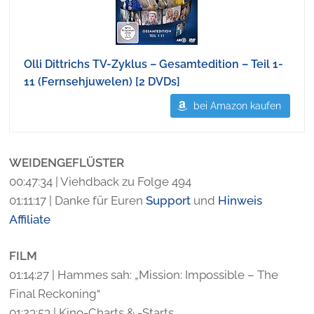
Olli Dittrichs TV-Zyklus – Gesamtedition – Teil 1-
11 (Fernsehjuwelen) [2 DVDs]
bei Amazon kaufen
WEIDENGEFLÜSTER
00:47:34 | Viehdback zu Folge 494
01:11:17 | Danke für Euren
Support
und
Hinweis
Affiliate
FILM
01:14:27 | Hammes sah: „Mission: Impossible – The
Final Reckoning“
01:23:53 | Kino-Charts & -Starts