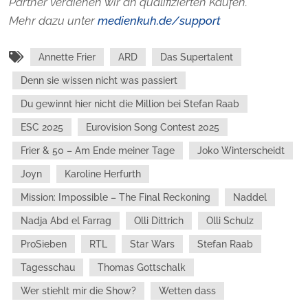
Partner verdienen wir an qualifizierten Käufen.
Mehr dazu unter
medienkuh.de/support
Annette Frier
ARD
Das Supertalent
Denn sie wissen nicht was passiert
Du gewinnt hier nicht die Million bei Stefan Raab
ESC 2025
Eurovision Song Contest 2025
Frier & 50 – Am Ende meiner Tage
Joko Winterscheidt
Joyn
Karoline Herfurth
Mission: Impossible – The Final Reckoning
Naddel
Nadja Abd el Farrag
Olli Dittrich
Olli Schulz
ProSieben
RTL
Star Wars
Stefan Raab
Tagesschau
Thomas Gottschalk
Wer stiehlt mir die Show?
Wetten dass