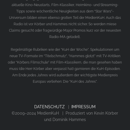
aktuelle Kino-Neustarts, Film-Klassiker, Heimkino- und Streaming-
Tipps sowie wöchentliche Neuigkeiten aus dem “Star Wars”-
Universum bilden einen ebenso großen Teil der MedienKuH. Auch das
Radio ist vor Körber und Hammes nicht sicher. So werden miese
Claims gesucht oder fragwürdige Major Promos kurz vor der neuesten
Radio-MA getadelt.
Regelmäßige Rubriken wie der “KuH der Woche”, Spekulationen um
neue TV-Formate im “Titelschmutz”, “Hammes glotzt” mit TV-Kritiken
oder “Körbers Filmschule” mit Film-Klassikern, die man gesehen haben
muss (die Herr Körber aber verpasst hat) garnieren die KuH-Episoden.
Am Ende jedes Jahres wird außerdem der wichtigste Medienpreis
Europas verliehen: Die “KuH des Jahres”.
DATENSCHUTZ
|
IMPRESSUM
©2009–2024 MedienKuH | Produziert von Kevin Körber
und Dominik Hammes