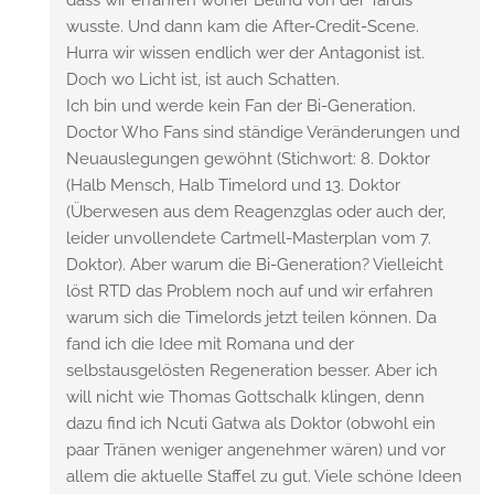
dass wir erfahren woher Belind von der Tardis
wusste. Und dann kam die After-Credit-Scene.
Hurra wir wissen endlich wer der Antagonist ist.
Doch wo Licht ist, ist auch Schatten.
Ich bin und werde kein Fan der Bi-Generation.
Doctor Who Fans sind ständige Veränderungen und
Neuauslegungen gewöhnt (Stichwort: 8. Doktor
(Halb Mensch, Halb Timelord und 13. Doktor
(Überwesen aus dem Reagenzglas oder auch der,
leider unvollendete Cartmell-Masterplan vom 7.
Doktor). Aber warum die Bi-Generation? Vielleicht
löst RTD das Problem noch auf und wir erfahren
warum sich die Timelords jetzt teilen können. Da
fand ich die Idee mit Romana und der
selbstausgelösten Regeneration besser. Aber ich
will nicht wie Thomas Gottschalk klingen, denn
dazu find ich Ncuti Gatwa als Doktor (obwohl ein
paar Tränen weniger angenehmer wären) und vor
allem die aktuelle Staffel zu gut. Viele schöne Ideen