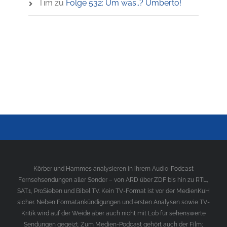
Tim
zu
Folge 532: Um was..? Umberto!
Körber und Hammes analysieren in ihrem Audio-Podcast
Fernsehsendungen aller Sender – von ARD über ZDF bis hin zu RTL,
SAT.1, ProSieben und Bibel TV. Kein TV-Format ist vor der MedienKuH
sicher. Neben Formatankündigungen und ersten Analysen sowie TV-
Kritik wird auf der Weide aber auch nicht mit Lob für sehenswerte
Sendungen gegeizt. Zum Medien-Podcast gehört auch der Film;