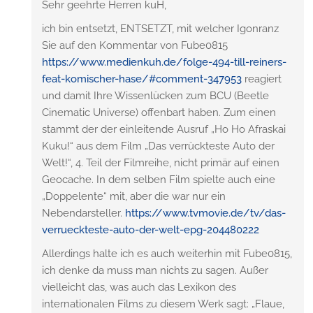
Sehr geehrte Herren kuH,
ich bin entsetzt, ENTSETZT, mit welcher Igonranz
Sie auf den Kommentar von Fube0815
https://www.medienkuh.de/folge-494-till-reiners-
feat-komischer-hase/#comment-347953
reagiert
und damit Ihre Wissenlücken zum BCU (Beetle
Cinematic Universe) offenbart haben. Zum einen
stammt der der einleitende Ausruf „Ho Ho Afraskai
Kuku!“ aus dem Film „Das verrückteste Auto der
Welt!“, 4. Teil der Filmreihe, nicht primär auf einen
Geocache. In dem selben Film spielte auch eine
„Doppelente“ mit, aber die war nur ein
Nebendarsteller.
https://www.tvmovie.de/tv/das-
verrueckteste-auto-der-welt-epg-204480222
Allerdings halte ich es auch weiterhin mit Fube0815,
ich denke da muss man nichts zu sagen. Außer
vielleicht das, was auch das Lexikon des
internationalen Films zu diesem Werk sagt: „Flaue,