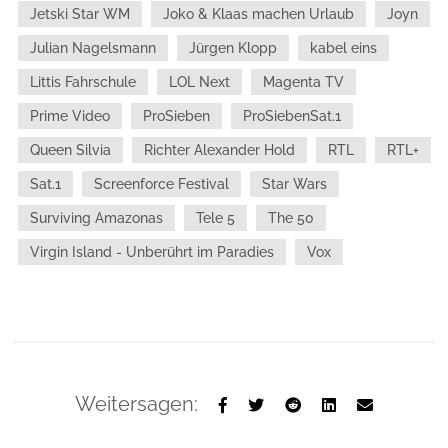
Jetski Star WM
Joko & Klaas machen Urlaub
Joyn
Julian Nagelsmann
Jürgen Klopp
kabel eins
Littis Fahrschule
LOL Next
Magenta TV
Prime Video
ProSieben
ProSiebenSat.1
Queen Silvia
Richter Alexander Hold
RTL
RTL+
Sat.1
Screenforce Festival
Star Wars
Surviving Amazonas
Tele 5
The 50
Virgin Island - Unberührt im Paradies
Vox
Weitersagen: