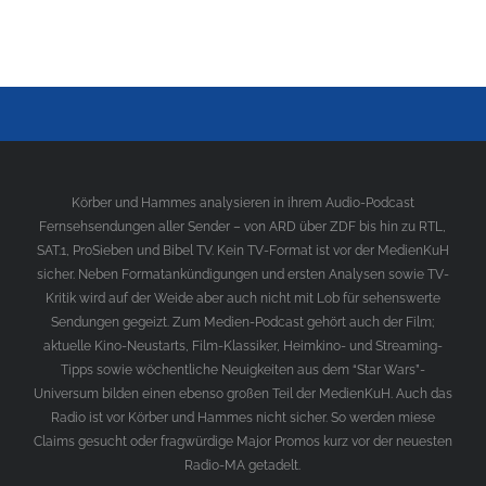
Körber und Hammes analysieren in ihrem Audio-Podcast
Fernsehsendungen aller Sender – von ARD über ZDF bis hin zu RTL,
SAT.1, ProSieben und Bibel TV. Kein TV-Format ist vor der MedienKuH
sicher. Neben Formatankündigungen und ersten Analysen sowie TV-
Kritik wird auf der Weide aber auch nicht mit Lob für sehenswerte
Sendungen gegeizt. Zum Medien-Podcast gehört auch der Film;
aktuelle Kino-Neustarts, Film-Klassiker, Heimkino- und Streaming-
Tipps sowie wöchentliche Neuigkeiten aus dem “Star Wars”-
Universum bilden einen ebenso großen Teil der MedienKuH. Auch das
Radio ist vor Körber und Hammes nicht sicher. So werden miese
Claims gesucht oder fragwürdige Major Promos kurz vor der neuesten
Radio-MA getadelt.