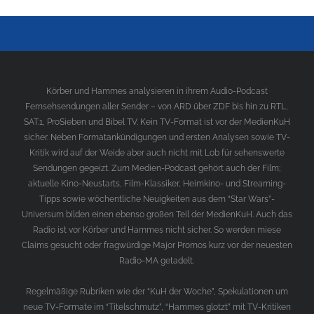
Körber und Hammes analysieren in ihrem Audio-Podcast
Fernsehsendungen aller Sender – von ARD über ZDF bis hin zu RTL,
SAT.1, ProSieben und Bibel TV. Kein TV-Format ist vor der MedienKuH
sicher. Neben Formatankündigungen und ersten Analysen sowie TV-
Kritik wird auf der Weide aber auch nicht mit Lob für sehenswerte
Sendungen gegeizt. Zum Medien-Podcast gehört auch der Film;
aktuelle Kino-Neustarts, Film-Klassiker, Heimkino- und Streaming-
Tipps sowie wöchentliche Neuigkeiten aus dem “Star Wars”-
Universum bilden einen ebenso großen Teil der MedienKuH. Auch das
Radio ist vor Körber und Hammes nicht sicher. So werden miese
Claims gesucht oder fragwürdige Major Promos kurz vor der neuesten
Radio-MA getadelt.
Regelmäßige Rubriken wie der “KuH der Woche”, Spekulationen um
neue TV-Formate im “Titelschmutz”, “Hammes glotzt” mit TV-Kritiken