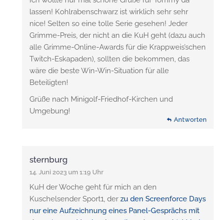
Ich wollte nur mal schöne Grüße für Tommy da
lassen! Kohlrabenschwarz ist wirklich sehr sehr
nice! Selten so eine tolle Serie gesehen! Jeder
Grimme-Preis, der nicht an die KuH geht (dazu auch
alle Grimme-Online-Awards für die Krappweis’schen
Twitch-Eskapaden), sollten die bekommen, das
wäre die beste Win-Win-Situation für alle
Beteiligten!
Grüße nach Minigolf-Friedhof-Kirchen und
Umgebung!
Antworten
sternburg
14. Juni 2023 um 1:19 Uhr
KuH der Woche geht für mich an den
Kuschelsender Sport1, der
zu den Screenforce Days
nur eine Aufzeichnung eines Panel-Gesprächs mit