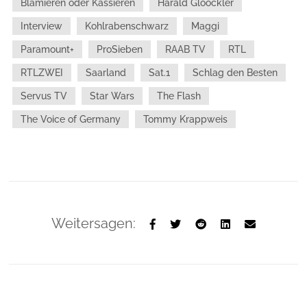
Blamieren oder Kassieren
Harald Glööckler
Interview
Kohlrabenschwarz
Maggi
Paramount+
ProSieben
RAAB TV
RTL
RTLZWEI
Saarland
Sat.1
Schlag den Besten
Servus TV
Star Wars
The Flash
The Voice of Germany
Tommy Krappweis
Weitersagen: