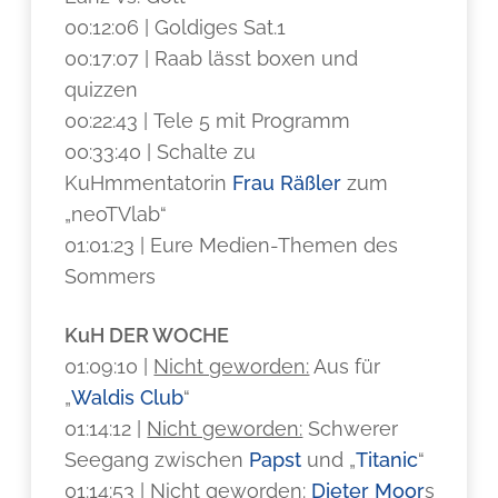
00:12:06 | Goldiges Sat.1
00:17:07 | Raab lässt boxen und
quizzen
00:22:43 | Tele 5 mit Programm
00:33:40 | Schalte zu
KuHmmentatorin
Frau Räßler
zum
„neoTVlab“
01:01:23 | Eure Medien-Themen des
Sommers
KuH DER WOCHE
01:09:10 |
Nicht geworden:
Aus für
„
Waldis Club
“
01:14:12 |
Nicht geworden:
Schwerer
Seegang zwischen
Papst
und „
Titanic
“
01:14:53 |
Nicht geworden:
Dieter Moor
s