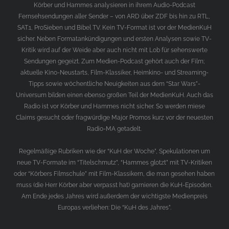
Körber und Hammes analysieren in ihrem Audio-Podcast
Fernsehsendungen aller Sender – von ARD über ZDF bis hin zu RTL,
SAT.1, ProSieben und Bibel TV. Kein TV-Format ist vor der MedienKuH
sicher. Neben Formatankündigungen und ersten Analysen sowie TV-
Kritik wird auf der Weide aber auch nicht mit Lob für sehenswerte
Sendungen gegeizt. Zum Medien-Podcast gehört auch der Film;
aktuelle Kino-Neustarts, Film-Klassiker, Heimkino- und Streaming-
Tipps sowie wöchentliche Neuigkeiten aus dem “Star Wars”-
Universum bilden einen ebenso großen Teil der MedienKuH. Auch das
Radio ist vor Körber und Hammes nicht sicher. So werden miese
Claims gesucht oder fragwürdige Major Promos kurz vor der neuesten
Radio-MA getadelt.
Regelmäßige Rubriken wie der “KuH der Woche”, Spekulationen um
neue TV-Formate im “Titelschmutz”, “Hammes glotzt” mit TV-Kritiken
oder “Körbers Filmschule” mit Film-Klassikern, die man gesehen haben
muss (die Herr Körber aber verpasst hat) garnieren die KuH-Episoden.
Am Ende jedes Jahres wird außerdem der wichtigste Medienpreis
Europas verliehen: Die “KuH des Jahres”.