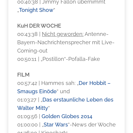
00:40:38 | Jimmy Fallon übernimmt
„
Tonight Show
“
KuH DER WOCHE
00:43:38 |
Nicht geworden:
Antenne-
Bayern-Nachrichtensprecher mit Live-
Coming-out
00:50:11 | „Postillon“-Pofalla-Fake
FILM
00:57:42 | Hammes sah: „
Der Hobbit –
Smaugs Einöde
“ und
01:03:27 | „
Das erstaunliche Leben des
Walter Mitty
“
01:09:56 |
Golden Globes 2014
01:00:00 | „
Star Wars
“-News der Woche
01:26:00 | Kinocharts