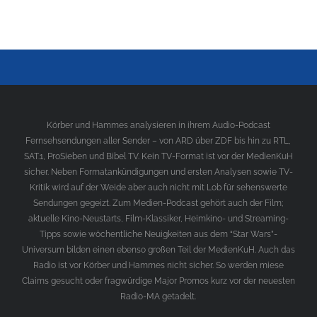
Körber und Hammes analysieren in ihrem Audio-Podcast
Fernsehsendungen aller Sender – von ARD über ZDF bis hin zu RTL,
SAT.1, ProSieben und Bibel TV. Kein TV-Format ist vor der MedienKuH
sicher. Neben Formatankündigungen und ersten Analysen sowie TV-
Kritik wird auf der Weide aber auch nicht mit Lob für sehenswerte
Sendungen gegeizt. Zum Medien-Podcast gehört auch der Film;
aktuelle Kino-Neustarts, Film-Klassiker, Heimkino- und Streaming-
Tipps sowie wöchentliche Neuigkeiten aus dem “Star Wars”-
Universum bilden einen ebenso großen Teil der MedienKuH. Auch das
Radio ist vor Körber und Hammes nicht sicher. So werden miese
Claims gesucht oder fragwürdige Major Promos kurz vor der neuesten
Radio-MA getadelt.