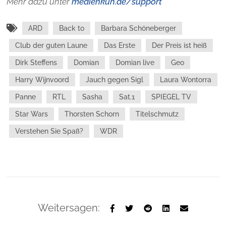
Mehr dazu unter
medienkuh.de/support
ARD
Back to
Barbara Schöneberger
Club der guten Laune
Das Erste
Der Preis ist heiß
Dirk Steffens
Domian
Domian live
Geo
Harry Wijnvoord
Jauch gegen Sigl
Laura Wontorra
Panne
RTL
Sasha
Sat.1
SPIEGEL TV
Star Wars
Thorsten Schorn
Titelschmutz
Verstehen Sie Spaß?
WDR
Weitersagen: