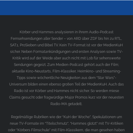
Körber und Hammes analysieren in ihrem Audio-Podcast
Fernsehsendungen aller Sender – von ARD über ZDF bis hin zu RTL,
SAT.1, ProSieben und Bibel TV. Kein TV-Format ist vor der MedienKuH
sicher. Neben Formatankündigungen und ersten Analysen sowie TV-
Kritik wird auf der Weide aber auch nicht mit Lob für sehenswerte
Sendungen gegeizt. Zum Medien-Podcast gehört auch der Film;
aktuelle Kino-Neustarts, Film-Klassiker, Heimkino- und Streaming-
Tipps sowie wöchentliche Neuigkeiten aus dem “Star Wars”-
Universum bilden einen ebenso großen Teil der MedienKuH. Auch das
Radio ist vor Körber und Hammes nicht sicher. So werden miese
Claims gesucht oder fragwürdige Major Promos kurz vor der neuesten
Radio-MA getadelt.
Regelmäßige Rubriken wie der “KuH der Woche”, Spekulationen um
neue TV-Formate im “Titelschmutz”, “Hammes glotzt” mit TV-Kritiken
oder “Körbers Filmschule” mit Film-Klassikern, die man gesehen haben