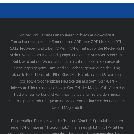
Körber und Hammes analysieren in ihrem Audio-Podcast
Fernsehsendungen aller Sender – von ARD über ZDF bis hin zu RTL,
SAT.1, ProSieben und Bibel TV. Kein TV-Format ist vor der MedienKuH
sicher. Neben Formatankündigungen und ersten Analysen sowie TV-
Kritik wird auf der Weide aber auch nicht mit Lob für sehenswerte
Sendungen gegeizt. Zum Medien-Podcast gehört auch der Film;
aktuelle Kino-Neustarts, Film-Klassiker, Heimkino- und Streaming-
Tipps sowie wöchentliche Neuigkeiten aus dem “Star Wars”-
Universum bilden einen ebenso großen Teil der MedienKuH. Auch das
Radio ist vor Körber und Hammes nicht sicher. So werden miese
Claims gesucht oder fragwürdige Major Promos kurz vor der neuesten
Radio-MA getadelt.
Regelmäßige Rubriken wie der “KuH der Woche”, Spekulationen um
neue TV-Formate im “Titelschmutz”, “Hammes glotzt” mit TV-Kritiken
oder “Körbers Filmschule” mit Film-Klassikern, die man gesehen haben