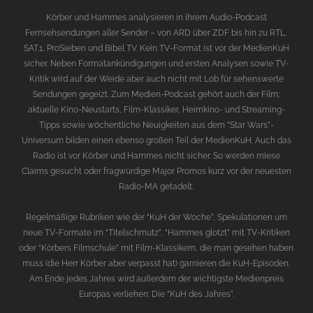
Körber und Hammes analysieren in ihrem Audio-Podcast
Fernsehsendungen aller Sender – von ARD über ZDF bis hin zu RTL,
SAT.1, ProSieben und Bibel TV. Kein TV-Format ist vor der MedienKuH
sicher. Neben Formatankündigungen und ersten Analysen sowie TV-
Kritik wird auf der Weide aber auch nicht mit Lob für sehenswerte
Sendungen gegeizt. Zum Medien-Podcast gehört auch der Film;
aktuelle Kino-Neustarts, Film-Klassiker, Heimkino- und Streaming-
Tipps sowie wöchentliche Neuigkeiten aus dem “Star Wars”-
Universum bilden einen ebenso großen Teil der MedienKuH. Auch das
Radio ist vor Körber und Hammes nicht sicher. So werden miese
Claims gesucht oder fragwürdige Major Promos kurz vor der neuesten
Radio-MA getadelt.
Regelmäßige Rubriken wie der “KuH der Woche”, Spekulationen um
neue TV-Formate im “Titelschmutz”, “Hammes glotzt” mit TV-Kritiken
oder “Körbers Filmschule” mit Film-Klassikern, die man gesehen haben
muss (die Herr Körber aber verpasst hat) garnieren die KuH-Episoden.
Am Ende jedes Jahres wird außerdem der wichtigste Medienpreis
Europas verliehen: Die “KuH des Jahres”.