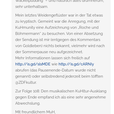
Wackelpudding“ – und natürlich alles drumherum,
sehr unterhaltsam.
Mein letztes Weidengeflüster war in der Tat etwas
zu kryptisch. Gemeint war die Anregung, mit der
KuHmunity eine Aufzeichnung von „Roche und
Böhmermann“ zu besuchen. Von einer Absetzung
der Sendung ist mir (entgegen des Kommentars
von Goldleben) nichts bekannt, vielmehr wird nach
der Sommerpause neu aufgezeichnet.
Mehr Informationen lassen sich freilich auf
http://is.gd/slsMDE
wie
http://is.gd/cARNIy
abrufen (das Pausenende-Datum wurde nicht
genannt) oder selbstredend jederzeit beim töfften
@ZDFkultur.
Zur Folge 108: Den musikalischen KuHltur-Ausklang
gegen Ende empfand ich als eine sehr angenehme
Abwechslung.
Mit freundlichem MuH,