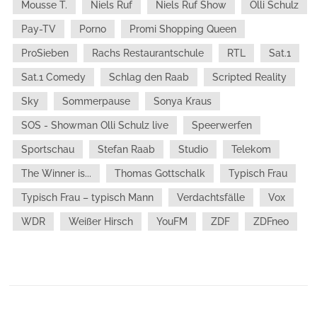
Mousse T.
Niels Ruf
Niels Ruf Show
Olli Schulz
Pay-TV
Porno
Promi Shopping Queen
ProSieben
Rachs Restaurantschule
RTL
Sat.1
Sat.1 Comedy
Schlag den Raab
Scripted Reality
Sky
Sommerpause
Sonya Kraus
SOS - Showman Olli Schulz live
Speerwerfen
Sportschau
Stefan Raab
Studio
Telekom
The Winner is...
Thomas Gottschalk
Typisch Frau
Typisch Frau – typisch Mann
Verdachtsfälle
Vox
WDR
Weißer Hirsch
YouFM
ZDF
ZDFneo