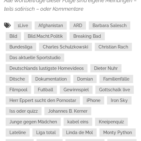
Alle Wortbeiträge dieser Folge sind eigene Meinungen –
teils satirisch – oder Kommentare
1Live
Afghanistan
ARD
Barbara Salesch
Bild
Bild.Macht.Politik
Breaking Bad
Bundesliga
Charles Schulzkowski
Christian Rach
Das aktuelle Sportstudio
Deutschlands lustigste Homevideos
Dieter Nuhr
Ditsche
Dokumentation
Domian
Familienfälle
Filmpool
Fußball
Gewinnspiel
Gottschalk live
Herr Eppert sucht den Pornostar
iPhone
Iron Sky
Iss oder quizz
Johannes B. Kerner
Junge gegen Mädchen
kabel eins
Kneipenquiz
Lateline
Liga total
Linda de Mol
Monty Python