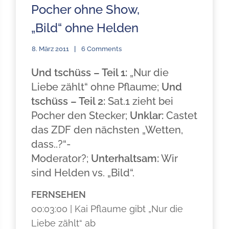
Pocher ohne Show,
„Bild“ ohne Helden
8. März 2011
6 Comments
Und tschüss – Teil 1:
„Nur die
Liebe zählt“ ohne Pflaume;
Und
tschüss – Teil 2:
Sat.1 zieht bei
Pocher den Stecker;
Unklar:
Castet
das ZDF den nächsten „Wetten,
dass..?“-
Moderator?;
Unterhaltsam:
Wir
sind Helden vs. „Bild“.
FERNSEHEN
00:03:00 | Kai Pflaume gibt „Nur die
Liebe zählt“ ab