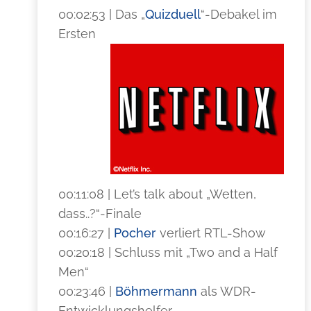
00:02:53 | Das „
Quizduell
“-Debakel im
Ersten
00:11:08 | Let’s talk about „Wetten,
dass..?“-Finale
00:16:27 |
Pocher
verliert RTL-Show
00:20:18 | Schluss mit „Two and a Half
Men“
00:23:46 |
Böhmermann
als WDR-
Entwicklungshelfer