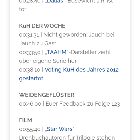
00:28:40 | „
Dallas
“-Bösewicht J.R. ist
tot
KuH DER WOCHE
00:31:31 |
Nicht geworden:
Jauch bei
Jauch zu Gast
00:33:50 | „
TAAHM
“-Darsteller zieht
über eigene Serie her
00:38:10 |
Voting KuH des Jahres 2012
gestartet
WEIDENGEFLÜSTER
00:46:00 | Euer Feedback zu Folge 123
FILM
00:55:40 | „
Star Wars
“:
Drehbuchautoren für Trilogie stehen