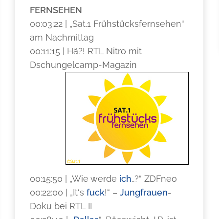
FERNSEHEN
00:03:22 | „Sat.1 Frühstücksfernsehen“
am Nachmittag
00:11:15 | Hä?! RTL Nitro mit
Dschungelcamp-Magazin
00:15:50 | „Wie werde
ich
..?“ ZDFneo
00:22:00 | „It‘s
fuck
!“ –
Jungfrauen
-
Doku bei RTL II