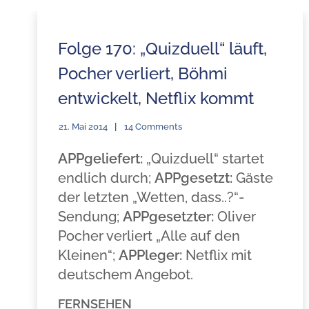
Folge 170: „Quizduell“ läuft,
Pocher verliert, Böhmi
entwickelt, Netflix kommt
21. Mai 2014
14 Comments
APPgeliefert:
„Quizduell“ startet
endlich durch;
APPgesetzt:
Gäste
der letzten „Wetten, dass..?“-
Sendung;
APPgesetzter:
Oliver
Pocher verliert „Alle auf den
Kleinen“;
APPleger:
Netflix mit
deutschem Angebot.
FERNSEHEN