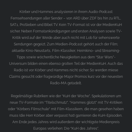
Körber und Hammes analysieren in ihrem Audio-Podcast
Fernsehsendungen aller Sender – von ARD über ZDF bis hin zu RTL,
SAT.1, ProSieben und Bibel TV. Kein TV-Format ist vor der MedienKuH
sicher. Neben Formatankündigungen und ersten Analysen sowie TV-
Kritik wird auf der Weide aber auch nicht mit Lob für sehenswerte
Sendungen gegeizt. Zum Medien-Podcast gehört auch der Film;
aktuelle Kino-Neustarts, Film-Klassiker, Heimkino- und Streaming-
Tipps sowie wöchentliche Neuigkeiten aus dem “Star Wars”-
Universum bilden einen ebenso großen Teil der MedienKuH. Auch das
Radio ist vor Körber und Hammes nicht sicher. So werden miese
Claims gesucht oder fragwürdige Major Promos kurz vor der neuesten
Radio-MA getadelt.
Regelmäßige Rubriken wie der “KuH der Woche”, Spekulationen um
neue TV-Formate im “Titelschmutz”, “Hammes glotzt” mit TV-Kritiken
oder “Körbers Filmschule” mit Film-Klassikern, die man gesehen haben
muss (die Herr Körber aber verpasst hat) garnieren die KuH-Episoden.
Am Ende jedes Jahres wird außerdem der wichtigste Medienpreis
Europas verliehen: Die “KuH des Jahres”.