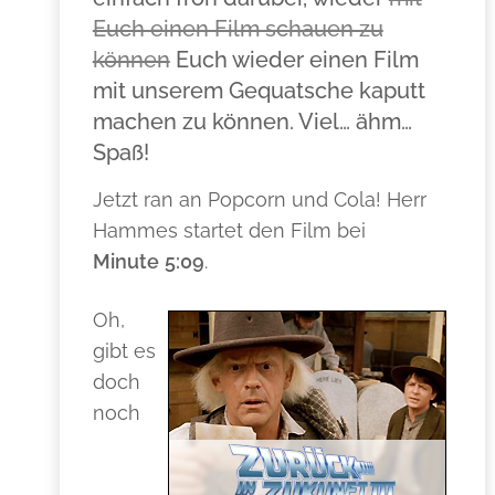
Euch einen Film schauen zu
können
Euch wieder einen Film
mit unserem Gequatsche kaputt
machen zu können. Viel… ähm…
Spaß!
Jetzt ran an Popcorn und Cola! Herr
Hammes startet den Film bei
Minute
5:09
.
Oh,
gibt es
doch
noch