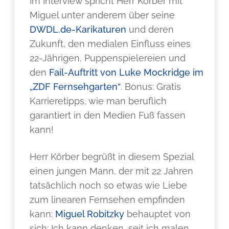
Im Interview spricht Herr Körber mit
Miguel unter anderem über seine
DWDL.de-Karikaturen
und deren
Zukunft, den medialen Einfluss eines
22-Jährigen, Puppenspielereien und
den
Fail-Auftritt von Luke Mockridge im
„ZDF Fernsehgarten“
. Bonus: Gratis
Karrieretipps, wie man beruflich
garantiert in den Medien Fuß fassen
kann!
Herr Körber begrüßt in diesem Spezial
einen jungen Mann, der mit 22 Jahren
tatsächlich noch so etwas wie Liebe
zum linearen Fernsehen empfinden
kann:
Miguel Robitzky
behauptet von
sich: Ich kann denken, seit ich malen