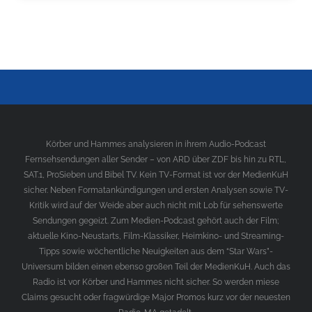
Körber und Hammes analysieren in ihrem Audio-Podcast
Fernsehsendungen aller Sender – von ARD über ZDF bis hin zu RTL,
SAT.1, ProSieben und Bibel TV. Kein TV-Format ist vor der MedienKuH
sicher. Neben Formatankündigungen und ersten Analysen sowie TV-
Kritik wird auf der Weide aber auch nicht mit Lob für sehenswerte
Sendungen gegeizt. Zum Medien-Podcast gehört auch der Film;
aktuelle Kino-Neustarts, Film-Klassiker, Heimkino- und Streaming-
Tipps sowie wöchentliche Neuigkeiten aus dem “Star Wars”-
Universum bilden einen ebenso großen Teil der MedienKuH. Auch das
Radio ist vor Körber und Hammes nicht sicher. So werden miese
Claims gesucht oder fragwürdige Major Promos kurz vor der neuesten