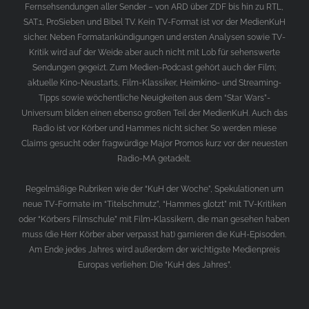
Fernsehsendungen aller Sender – von ARD über ZDF bis hin zu RTL,
SAT.1, ProSieben und Bibel TV. Kein TV-Format ist vor der MedienKuH
sicher. Neben Formatankündigungen und ersten Analysen sowie TV-
Kritik wird auf der Weide aber auch nicht mit Lob für sehenswerte
Sendungen gegeizt. Zum Medien-Podcast gehört auch der Film;
aktuelle Kino-Neustarts, Film-Klassiker, Heimkino- und Streaming-
Tipps sowie wöchentliche Neuigkeiten aus dem “Star Wars”-
Universum bilden einen ebenso großen Teil der MedienKuH. Auch das
Radio ist vor Körber und Hammes nicht sicher. So werden miese
Claims gesucht oder fragwürdige Major Promos kurz vor der neuesten
Radio-MA getadelt.
Regelmäßige Rubriken wie der “KuH der Woche”, Spekulationen um
neue TV-Formate im “Titelschmutz”, “Hammes glotzt” mit TV-Kritiken
oder “Körbers Filmschule” mit Film-Klassikern, die man gesehen haben
muss (die Herr Körber aber verpasst hat) garnieren die KuH-Episoden.
Am Ende jedes Jahres wird außerdem der wichtigste Medienpreis
Europas verliehen: Die “KuH des Jahres”.