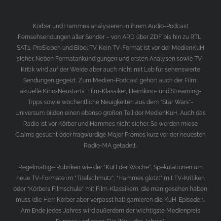
Körber und Hammes analysieren in ihrem Audio-Podcast
Fernsehsendungen aller Sender – von ARD über ZDF bis hin zu RTL,
SAT.1, ProSieben und Bibel TV. Kein TV-Format ist vor der MedienKuH
sicher. Neben Formatankündigungen und ersten Analysen sowie TV-
Kritik wird auf der Weide aber auch nicht mit Lob für sehenswerte
Sendungen gegeizt. Zum Medien-Podcast gehört auch der Film;
aktuelle Kino-Neustarts, Film-Klassiker, Heimkino- und Streaming-
Tipps sowie wöchentliche Neuigkeiten aus dem “Star Wars”-
Universum bilden einen ebenso großen Teil der MedienKuH. Auch das
Radio ist vor Körber und Hammes nicht sicher. So werden miese
Claims gesucht oder fragwürdige Major Promos kurz vor der neuesten
Radio-MA getadelt.
Regelmäßige Rubriken wie der “KuH der Woche”, Spekulationen um
neue TV-Formate im “Titelschmutz”, “Hammes glotzt” mit TV-Kritiken
oder “Körbers Filmschule” mit Film-Klassikern, die man gesehen haben
muss (die Herr Körber aber verpasst hat) garnieren die KuH-Episoden.
Am Ende jedes Jahres wird außerdem der wichtigste Medienpreis