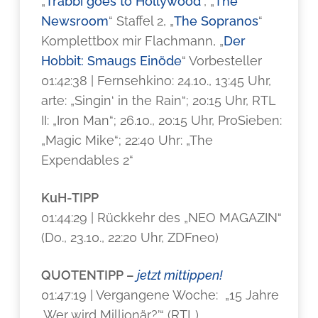
„
Trabbi goes to Hollywood
“, „
The
Newsroom
“ Staffel 2, „
The Sopranos
“
Komplettbox mir Flachmann, „
Der
Hobbit: Smaugs Einöde
“ Vorbesteller
01:42:38 | Fernsehkino: 24.10., 13:45 Uhr,
arte: „Singin‘ in the Rain“; 20:15 Uhr, RTL
II: „Iron Man“; 26.10., 20:15 Uhr, ProSieben:
„Magic Mike“; 22:40 Uhr: „The
Expendables 2“
KuH-TIPP
01:44:29 | Rückkehr des „NEO MAGAZIN“
(Do., 23.10., 22:20 Uhr, ZDFneo)
QUOTENTIPP –
jetzt mittippen!
01:47:19 | Vergangene Woche: „15 Jahre
‚Wer wird Millionär?’“ (RTL)