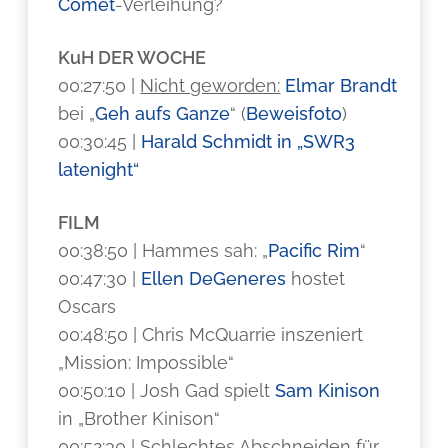
Comet
-Verleihung?
KuH DER WOCHE
00:27:50 |
Nicht geworden:
Elmar Brandt
bei „
Geh aufs Ganze
“ (
Beweisfoto
)
00:30:45 |
Harald Schmidt in „SWR3
latenight“
FILM
00:38:50 | Hammes sah: „
Pacific Rim
“
00:47:30 |
Ellen DeGeneres
hostet
Oscars
00:48:50 | Chris McQuarrie inszeniert
„Mission: Impossible“
00:50:10 | Josh Gad spielt
Sam Kinison
in „Brother Kinison“
00:52:30 | Schlechtes Abschneiden für