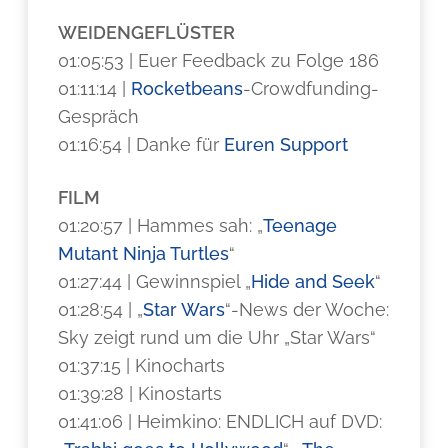
WEIDENGEFLÜSTER
01:05:53 | Euer Feedback zu Folge 186
01:11:14 |
Rocketbeans
-Crowdfunding-
Gespräch
01:16:54 | Danke für
Euren Support
FILM
01:20:57 | Hammes sah: „
Teenage
Mutant Ninja Turtles
“
01:27:44 | Gewinnspiel „
Hide and Seek
“
01:28:54 | „
Star Wars
“-News der Woche:
Sky zeigt rund um die Uhr „Star Wars“
01:37:15 | Kinocharts
01:39:28 | Kinostarts
01:41:06 | Heimkino: ENDLICH auf DVD: