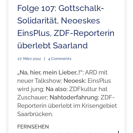
Folge 107: Gottschalk-
Solidarität, Neoeskes
EinsPlus, ZDF-Reporterin
überlebt Saarland
27. März 2012
4 Comments
„Na, hier, mein Lieber..!“:
ARD mit
neuer Talkshow;
Neoesk:
EinsPlus
wird jung;
Na also:
ZDFkultur hat
Zuschauer;
Nahtoderfahrung:
ZDF-
Reporterin überlebt im Krisengebiet
Saarbrücken.
FERNSEHEN