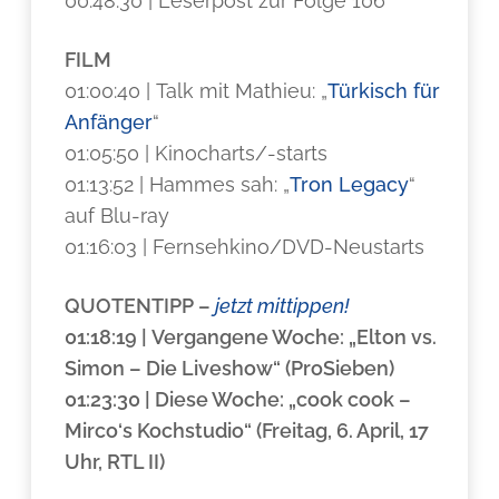
00:48:30 | Leserpost zur Folge 106
FILM
01:00:40 | Talk mit Mathieu: „
Türkisch für
Anfänger
“
01:05:50 | Kinocharts/-starts
01:13:52 | Hammes sah: „
Tron Legacy
“
auf Blu-ray
01:16:03 | Fernsehkino/DVD-Neustarts
QUOTENTIPP
–
jetzt mittippen!
01:18:19 | Vergangene Woche: „Elton vs.
Simon – Die Liveshow“ (ProSieben)
01:23:30 | Diese Woche: „cook cook –
Mirco‘s Kochstudio“ (Freitag, 6. April, 17
Uhr, RTL II)