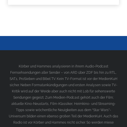
Körber und Hammes analysieren in ihrem Audio-Podcast
Fernsehsendungen aller Sender – von ARD über ZDF bis hin zu RTL,
SAT.1, ProSieben und Bibel TV. Kein TV-Format ist vor der MedienKuH
sicher. Neben Formatankündigungen und ersten Analysen sowie TV-
Kritik wird auf der Weide aber auch nicht mit Lob für sehenswerte
Sendungen gegeizt. Zum Medien-Podcast gehört auch der Film;
aktuelle Kino-Neustarts, Film-Klassiker, Heimkino- und Streaming-
Tipps sowie wöchentliche Neuigkeiten aus dem “Star Wars”-
Universum bilden einen ebenso großen Teil der MedienKuH. Auch das
Radio ist vor Körber und Hammes nicht sicher. So werden miese