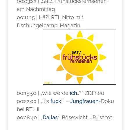
00:03:22 | „Sat.1 Frühstücksfernsehen“
am Nachmittag
00:11:15 | Hä?! RTL Nitro mit
Dschungelcamp-Magazin
00:15:50 | „Wie werde
ich
..?“ ZDFneo
00:22:00 | „It‘s
fuck
!“ –
Jungfrauen
-Doku
bei RTL II
00:28:40 | „
Dallas
“-Bösewicht J.R. ist tot