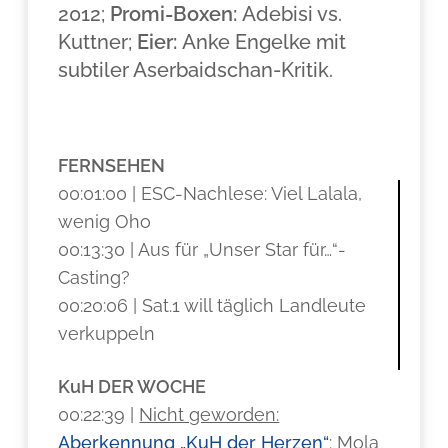
2012;
Promi-Boxen:
Adebisi vs.
Kuttner;
Eier:
Anke Engelke mit
subtiler Aserbaidschan-Kritik.
FERNSEHEN
00:01:00 | ESC-Nachlese: Viel Lalala,
wenig Oho
00:13:30 | Aus für „Unser Star für…“-
Casting?
00:20:06 | Sat.1 will täglich Landleute
verkuppeln
KuH DER WOCHE
00:22:39 |
Nicht geworden:
Aberkennung „KuH der Herzen“
: Mola