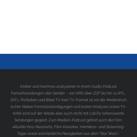
Körber und Hammes analysieren in ihrem Audio-Podcast
Fernsehsendungen aller Sender – von ARD über ZDF bis hin zu RTL,
SAT.1, ProSieben und Bibel TV. Kein TV-Format ist vor der MedienKuH
sicher. Neben Formatankündigungen und ersten Analysen sowie TV-
Kritik wird auf der Weide aber auch nicht mit Lob für sehenswerte
Sendungen gegeizt. Zum Medien-Podcast gehört auch der Film;
aktuelle Kino-Neustarts, Film-Klassiker, Heimkino- und Streaming-
Tipps sowie wöchentliche Neuigkeiten aus dem “Star Wars”-