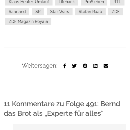
Klaas Heufer-Umlauf
Lifehack
ProSieben
RTL
Saarland
SR
Star Wars
Stefan Raab
ZDF
ZDF Magazin Royale
Weitersagen:
11 Kommentare
zu
Folge 491: Bernd
das Brot als „Experte für alles“