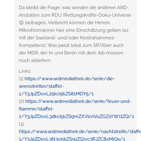
Da bleibt die Frage: was werden die anderen ARD-
Anstalten zum RDU (Rettungskräfte-Doku-Universe
😉 beitragen. Vielleicht können die Herren
Mikrofonmänner hier eine Einschätzung geben (so
mit der Saarland- und/oder Nostrahammes-
Kompetenz). Was passt lokal zum SR?Aber auch
der MDR, der hr und Berlin mit dem rbb müssen
noch abliefern.
Links:
[1]
https://www.ardmediathek.de/serie/die-
seenotretter/staffel-
1/Y3JpZDovL25kci5kZS81MDY5/1
[2]
https://www.ardmediathek.de/serie/feuer-und-
flamme/staffel-
1/Y3JpZDovL3dkci5kZS9mZXVlcnVuZGZsYW1tZQ/1
[3]
https://www.ardmediathek.de/serie/nachtstreife/staffe
1/Y3JpZDovL3N3ci5kZS9zZGIvc3RJZC8xMjQy/1