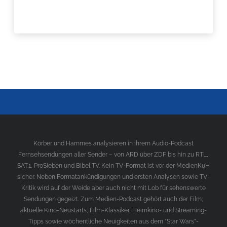
Körber und Hammes analysieren in ihrem Audio-Podcast
Fernsehsendungen aller Sender – von ARD über ZDF bis hin zu RTL,
SAT.1, ProSieben und Bibel TV. Kein TV-Format ist vor der MedienKuH
sicher. Neben Formatankündigungen und ersten Analysen sowie TV-
Kritik wird auf der Weide aber auch nicht mit Lob für sehenswerte
Sendungen gegeizt. Zum Medien-Podcast gehört auch der Film;
aktuelle Kino-Neustarts, Film-Klassiker, Heimkino- und Streaming-
Tipps sowie wöchentliche Neuigkeiten aus dem “Star Wars”-