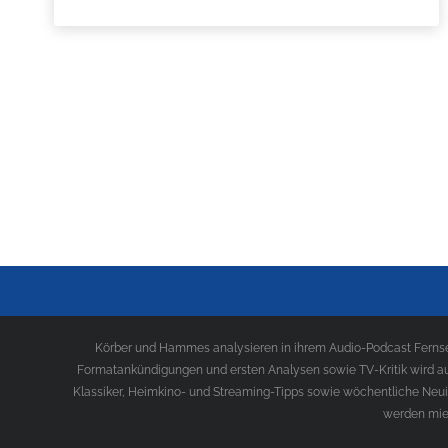
Körber und Hammes analysieren in ihrem Audio-Podcast Fernseh
Formatankündigungen und ersten Analysen sowie TV-Kritik wird au
Klassiker, Heimkino- und Streaming-Tipps sowie wöchentliche Neui
werden mies