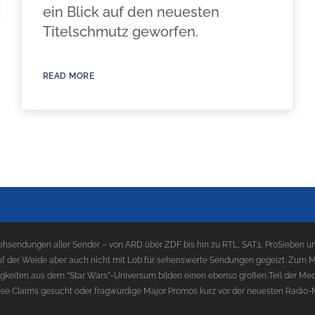
ein Blick auf den neuesten
Titelschmutz geworfen.
READ MORE
sendungen aller Sender – von ARD über ZDF bis hin zu RTL, SAT.1, ProSieben und
f der Weide aber auch nicht mit Lob für sehenswerte Sendungen gegeizt. Zum Med
gkeiten aus dem “Star Wars”-Universum bilden einen ebenso großen Teil der Med
e Claims gesucht oder fragwürdige Major Promos kurz vor der neuesten Radio-