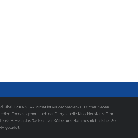
 Bibel TV. Kein TV-Format ist vor der MedienKuH sicher. Neben
ien-Podcast gehört auch der Film; aktuelle Kino-Neustarts, Film-
ienKuH. Auch das Radio ist vor Körber und Hammes nicht sicher. So
MA getadelt.