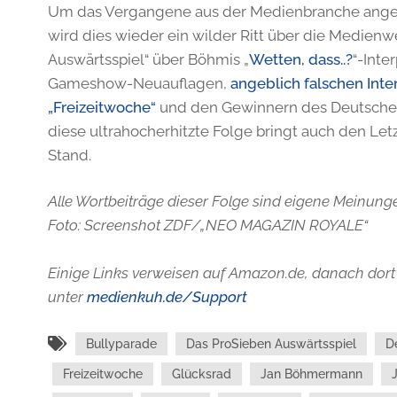
Um das Vergangene aus der Medienbranche ange
wird dies wieder ein wilder Ritt über die Medien
Auswärtsspiel“ über Böhmis „
Wetten, dass..?
“-Inte
Gameshow-Neuauflagen,
angeblich falschen Inte
„Freizeitwoche“
und den Gewinnern des Deutsche
diese ultrahocherhitzte Folge bringt auch den Le
Stand.
Alle Wortbeiträge dieser Folge sind eigene Meinunge
Foto: Screenshot ZDF/„NEO MAGAZIN ROYALE“
Einige Links verweisen auf Amazon.de, danach dort 
unter
medienkuh.de/Support
Bullyparade
Das ProSieben Auswärtsspiel
D
Freizeitwoche
Glücksrad
Jan Böhmermann