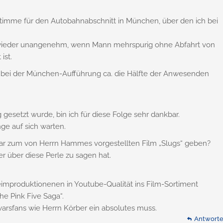
imme für den Autobahnabschnitt in München, über den ich bei
r wieder unangenehm, wenn Mann mehrspurig ohne Abfahrt von
ist.
bei der München-Aufführung ca. die Hälfte der Anwesenden
esetzt wurde, bin ich für diese Folge sehr dankbar.
nge auf sich warten.
r zum von Herrn Hammes vorgestellten Film „Slugs“ geben?
r über diese Perle zu sagen hat.
produktionenen in Youtube-Qualität ins Film-Sortiment
he Pink Five Saga“.
arwarsfans wie Herrn Körber ein absolutes muss.
Antwort