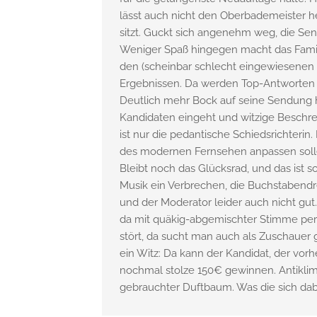
lässt auch nicht den Oberbademeister h
sitzt. Guckt sich angenehm weg, die Se
Weniger Spaß hingegen macht das Famili
den (scheinbar schlecht eingewiesenen
Ergebnissen. Da werden Top-Antworten
Deutlich mehr Bock auf seine Sendung ha
Kandidaten eingeht und witzige Beschre
ist nur die pedantische Schiedsrichterin
des modernen Fernsehen anpassen solle
Bleibt noch das Glücksrad, und das ist s
Musik ein Verbrechen, die Buchstabendr
und der Moderator leider auch nicht gut
da mit quäkig-abgemischter Stimme per
stört, da sucht man auch als Zuschauer 
ein Witz: Da kann der Kandidat, der vor
nochmal stolze 150€ gewinnen. Antiklima
gebrauchter Duftbaum. Was die sich da