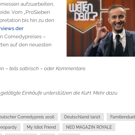
messen aufzuarbeiten,
weide. Vom „ProSieben
rpretation bis hin zu den
rviews der
n Comedypreises –
tzten auf den neuesten
n – teils satirisch – oder Kommentare.
getätigte Einkäufe unterstützen die KuH. Mehr dazu
eutscher Comedypreis 2016
Deutschland tanzt
Familienduel
Jeopardy
My Idiot Friend
NEO MAGAZIN ROYALE