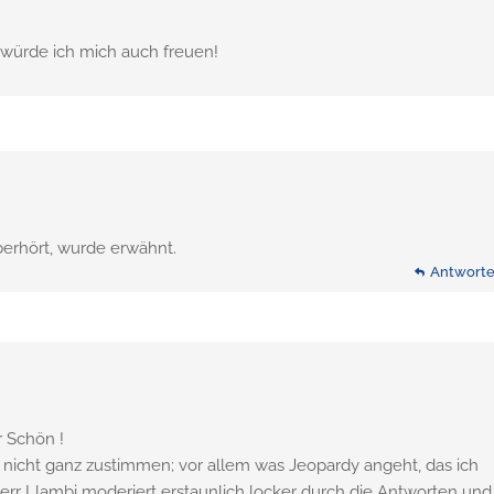
ürde ich mich auch freuen!
erhört, wurde erwähnt.
Antwort
Antwort
r Schön !
nicht ganz zustimmen; vor allem was Jeopardy angeht, das ich
err Llambi moderiert erstaunlich locker durch die Antworten und