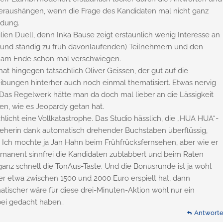
eraushängen, wenn die Frage des Kandidaten mal nicht ganz
ndung.
en Duell, denn Inka Bause zeigt erstaunlich wenig Interesse an
 und ständig zu früh davonlaufenden) Teilnehmern und den
 am Ende schon mal verschwiegen.
t hingegen tatsächlich Oliver Geissen, der gut auf die
ibungen hinterher auch noch einmal thematisiert. Etwas nervig
. Das Regelwerk hätte man da doch mal lieber an die Lässigkeit
n, wie es Jeopardy getan hat.
chlicht eine Vollkatastrophe. Das Studio hässlich, die „HUA HUA“-
eherin dank automatisch drehender Buchstaben überflüssig,
. Ich mochte ja Jan Hahn beim Frühfrücksfernsehen, aber wie er
manent sinnfrei die Kandidaten zublabbert und beim Raten
ganz schnell die TonAus-Taste. Und die Bonusrunde ist ja wohl
her etwa zwischen 1500 und 2000 Euro erspielt hat, dann
tischer wäre für diese drei-Minuten-Aktion wohl nur ein
bei gedacht haben…
Antwort