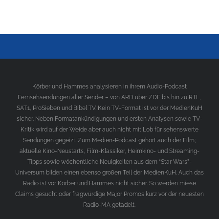
Körber und Hammes analysieren in ihrem Audio-Podcast
Fernsehsendungen aller Sender – von ARD über ZDF bis hin zu RTL,
SAT.1, ProSieben und Bibel TV. Kein TV-Format ist vor der MedienKuH
sicher. Neben Formatankündigungen und ersten Analysen sowie TV-
Kritik wird auf der Weide aber auch nicht mit Lob für sehenswerte
Sendungen gegeizt. Zum Medien-Podcast gehört auch der Film;
aktuelle Kino-Neustarts, Film-Klassiker, Heimkino- und Streaming-
Tipps sowie wöchentliche Neuigkeiten aus dem “Star Wars”-
Universum bilden einen ebenso großen Teil der MedienKuH. Auch das
Radio ist vor Körber und Hammes nicht sicher. So werden miese
Claims gesucht oder fragwürdige Major Promos kurz vor der neuesten
Radio-MA getadelt.