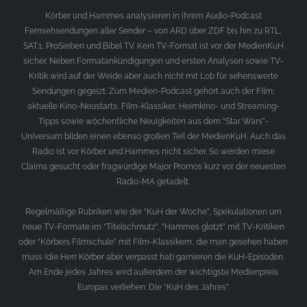
Körber und Hammes analysieren in ihrem Audio-Podcast
Fernsehsendungen aller Sender – von ARD über ZDF bis hin zu RTL,
SAT.1, ProSieben und Bibel TV. Kein TV-Format ist vor der MedienKuH
sicher. Neben Formatankündigungen und ersten Analysen sowie TV-
Kritik wird auf der Weide aber auch nicht mit Lob für sehenswerte
Sendungen gegeizt. Zum Medien-Podcast gehört auch der Film;
aktuelle Kino-Neustarts, Film-Klassiker, Heimkino- und Streaming-
Tipps sowie wöchentliche Neuigkeiten aus dem “Star Wars”-
Universum bilden einen ebenso großen Teil der MedienKuH. Auch das
Radio ist vor Körber und Hammes nicht sicher. So werden miese
Claims gesucht oder fragwürdige Major Promos kurz vor der neuesten
Radio-MA getadelt.
Regelmäßige Rubriken wie der “KuH der Woche”, Spekulationen um
neue TV-Formate im “Titelschmutz”, “Hammes glotzt” mit TV-Kritiken
oder “Körbers Filmschule” mit Film-Klassikern, die man gesehen haben
muss (die Herr Körber aber verpasst hat) garnieren die KuH-Episoden.
Am Ende jedes Jahres wird außerdem der wichtigste Medienpreis
Europas verliehen: Die “KuH des Jahres”.