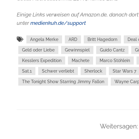
Einige Links verweisen auf Amazon.de, danach dort 
unter
medienkuh.de/support
Angela Merke
ARD
Britt Hagedorn
Deal 
Geld oder Liebe
Gewinnspiel
Guido Cantz
G
Kesslers Expedition
Machete
Marco Stöhlein
Sat.1
Schwer verliebt
Sherlock
Star Wars 7
The Tonight Show Starring Jimmy Fallon
Wayne Car
Weitersagen: