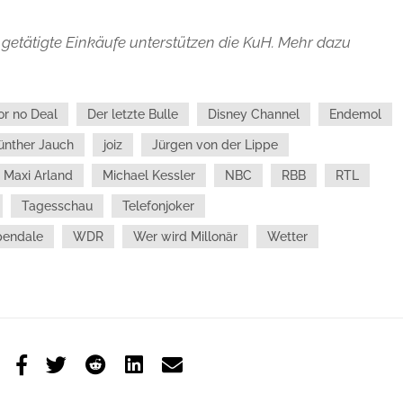
getätigte Einkäufe unterstützen die KuH. Mehr dazu
or no Deal
Der letzte Bulle
Disney Channel
Endemol
ünther Jauch
joiz
Jürgen von der Lippe
Maxi Arland
Michael Kessler
NBC
RBB
RTL
Tagesschau
Telefonjoker
pendale
WDR
Wer wird Millonär
Wetter