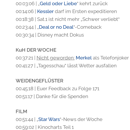
00:03:06 | „
Geld oder Liebe
“ kehrt zurück
00:14:06 |
Kessler
darf im Ersten expeditieren
00:18:38 | Sat.1 ist nicht mehr „Schwer verliebt“
00:23:44 | „
Deal or no Deal
“-Comeback
00:30:34 | Disney macht Dokus
KuH DER WOCHE
00:37:21 |
Nicht geworden:
Merkel
als Telefonjoker
00:41:27 | „Tagesschau“ lässt Wetter ausfallen
WEIDENGEFLÜSTER
00:45:18 | Euer Feedback zu Folge 171
00:51:17 | Danke für die Spenden
FILM
00:51:44 | „
Star Wars
“-News der Woche
00:59:02 | Kinocharts Teil 1