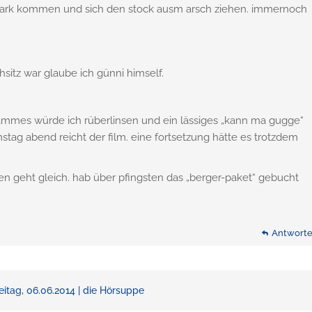
ark kommen und sich den stock ausm arsch ziehen. immernoch
itz war glaube ich günni himself.
hammes würde ich rüberlinsen und ein lässiges „kann ma gugge“
tag abend reicht der film. eine fortsetzung hätte es trotzdem
ien geht gleich. hab über pfingsten das „berger-paket“ gebucht
Antwort
eitag, 06.06.2014 | die Hörsuppe