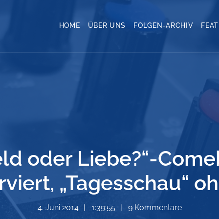
HOME
ÜBER UNS
FOLGEN-ARCHIV
FEA
Geld oder Liebe?“-Come
erviert, „Tagesschau“ o
4. Juni 2014
1:39:55
9 Kommentare