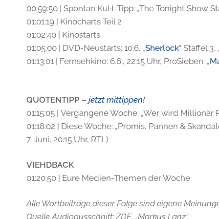
00:59:50 | Spontan KuH-Tipp: „The Tonight Show Sta
01:01:19 | Kinocharts Teil 2
01:02:40 | Kinostarts
01:05:00 | DVD-Neustarts: 10.6. „
Sherlock
“ Staffel 3, 
01:13:01 | Fernsehkino: 6.6., 22:15 Uhr, ProSieben: „
M
QUOTENTIPP –
jetzt mittippen!
01:15:05 | Vergangene Woche: „Wer wird Millionär 
01:18:02 | Diese Woche: „Promis, Pannen & Skandale
7. Juni, 20:15 Uhr, RTL)
VIEHDBACK
01:20:50 | Eure Medien-Themen der Woche
Alle Wortbeiträge dieser Folge sind eigene Meinunge
Quelle Audioausschnitt: ZDF, „Markus Lanz“