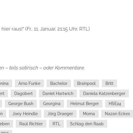
ier raus!“ (Fr., 11. Januar, 21:15 Uhr, RTL)
n – teils satirisch – oder Kommentare.
nina
Arno Funke
Bachelor
Brainpool
Britt
ert
Dagobert
Daniel Hartwich
Daniela Katzenberger
George Bush
Georgina
Helmut Berger
HSE24
in
Joey Heindle
Jörg Draeger
Moma
Nazan Eckes
ieben
Raúl Richter
RTL
Schlag den Raab