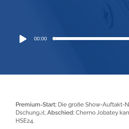
Audio-
00:00
Player
Premium-Start:
Die große Show-Auftakt-N
Dschungel;
Abschied:
Cherno Jobatey kan
HSE24.