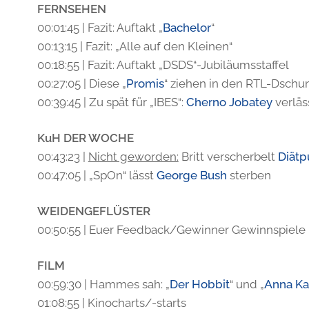
FERNSEHEN
00:01:45 | Fazit: Auftakt „
Bachelor
“
00:13:15 | Fazit: „Alle auf den Kleinen“
00:18:55 | Fazit: Auftakt „DSDS“-Jubiläumsstaffel
00:27:05 | Diese „
Promis
“ ziehen in den RTL-Dschu
00:39:45 | Zu spät für „IBES“:
Cherno Jobatey
verläs
KuH DER WOCHE
00:43:23 |
Nicht geworden:
Britt verscherbelt
Diätp
00:47:05 | „SpOn“ lässt
George Bush
sterben
WEIDENGEFLÜSTER
00:50:55 | Euer Feedback/Gewinner Gewinnspiele
FILM
00:59:30 | Hammes sah: „
Der Hobbit
“ und „
Anna Ka
01:08:55 | Kinocharts/-starts