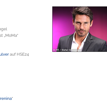
ngel
st „MoMa“
ulver
auf HSE24
renina
“