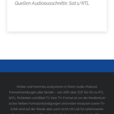
Quellen Audioausschnitte: Sat.1/RTL
Körber und Hammes analysieren in ihrem Audio-Podcast
Fernsehsendungen aller Sender – von ARD über ZDF bis hin zu RTL,
SAT.1, ProSieben und Bibel TV. Kein TV-Format ist vor der MedienKuH
sicher. Neben Formatankündigungen und ersten Analysen sowie TV-
Kritik wird auf der Weide aber auch nicht mit Lob für sehenswerte