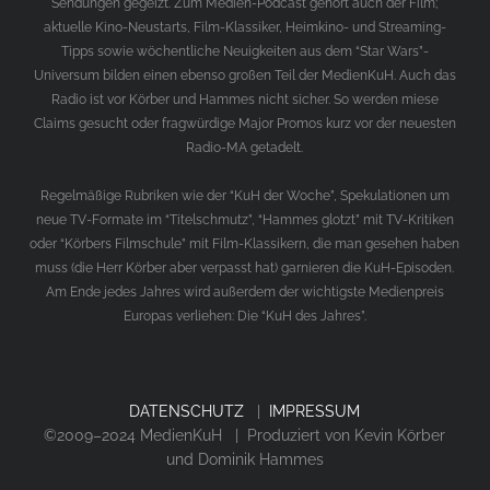
Sendungen gegeizt. Zum Medien-Podcast gehört auch der Film;
aktuelle Kino-Neustarts, Film-Klassiker, Heimkino- und Streaming-
Tipps sowie wöchentliche Neuigkeiten aus dem “Star Wars”-
Universum bilden einen ebenso großen Teil der MedienKuH. Auch das
Radio ist vor Körber und Hammes nicht sicher. So werden miese
Claims gesucht oder fragwürdige Major Promos kurz vor der neuesten
Radio-MA getadelt.
Regelmäßige Rubriken wie der “KuH der Woche”, Spekulationen um
neue TV-Formate im “Titelschmutz”, “Hammes glotzt” mit TV-Kritiken
oder “Körbers Filmschule” mit Film-Klassikern, die man gesehen haben
muss (die Herr Körber aber verpasst hat) garnieren die KuH-Episoden.
Am Ende jedes Jahres wird außerdem der wichtigste Medienpreis
Europas verliehen: Die “KuH des Jahres”.
DATENSCHUTZ
|
IMPRESSUM
©2009–2024 MedienKuH | Produziert von Kevin Körber
und Dominik Hammes