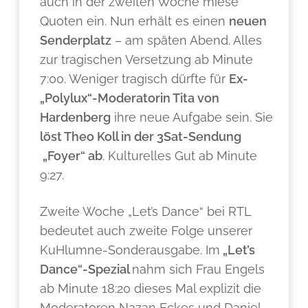
auch in der zweiten Woche miese
Quoten ein. Nun erhält es einen
neuen
Senderplatz
– am späten Abend. Alles
zur tragischen Versetzung ab Minute
7:00. Weniger tragisch dürfte für
Ex-
„Polylux“-Moderatorin Tita von
Hardenberg
ihre neue Aufgabe sein. Sie
löst Theo Koll in der 3Sat-Sendung
„Foyer“ ab
. Kulturelles Gut ab Minute
9:27.
Zweite Woche „Let’s Dance“ bei RTL
bedeutet auch zweite Folge unserer
KuHlumne-Sonderausgabe. Im
„Let’s
Dance“-Spezial
nahm sich Frau Engels
ab Minute 18:20 dieses Mal explizit die
Moderatoren Nazan Eckes und Daniel