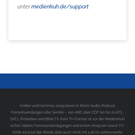
unter
medienkuh.de/support
Körber und Hammes analysieren in ihrem Audio-Podcast
Fernsehsendungen aller Sender – von ARD über ZDF bis hin zu RTL,
SAT.1, ProSieben und Bibel TV. Kein TV-Format ist vor der MedienKuH
sicher. Neben Formatankündigungen und ersten Analysen sowie TV-
Kritik wird auf der Weide aber auch nicht mit Lob für sehenswerte