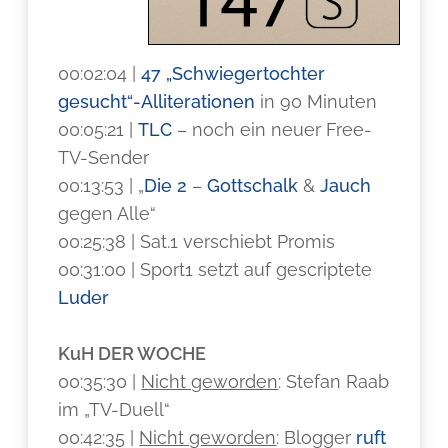
00:02:04 |
47 „Schwiegertochter
gesucht“-Alliterationen
in 90 Minuten
00:05:21 |
TLC
– noch ein neuer Free-
TV-Sender
00:13:53 | „
Die 2
–
Gottschalk
&
Jauch
gegen Alle“
00:25:38 | Sat.1 verschiebt Promis
00:31:00 | Sport1 setzt auf gescriptete
Luder
KuH DER WOCHE
00:35:30 |
Nicht geworden
: Stefan Raab
im „TV-Duell“
00:42:35 |
Nicht geworden
: Blogger
ruft