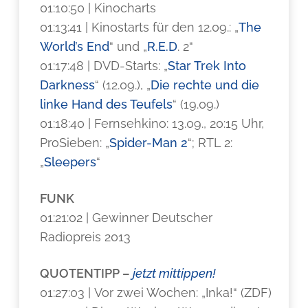
01:10:50 | Kinocharts
01:13:41 | Kinostarts für den 12.09.: „
The
World’s End
“ und „
R.E.D
. 2“
01:17:48 | DVD-Starts: „
Star Trek Into
Darkness
“ (12.09.), „
Die rechte und die
linke Hand des Teufels
“ (19.09.)
01:18:40 | Fernsehkino: 13.09., 20:15 Uhr,
ProSieben: „
Spider-Man 2
“; RTL 2:
„
Sleepers
“
FUNK
01:21:02 | Gewinner Deutscher
Radiopreis 2013
QUOTENTIPP –
jetzt mittippen!
01:27:03 | Vor zwei Wochen: „Inka!“ (ZDF)