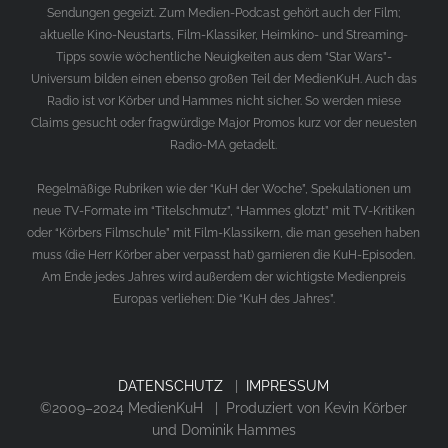
Sendungen gegeizt. Zum Medien-Podcast gehört auch der Film;
aktuelle Kino-Neustarts, Film-Klassiker, Heimkino- und Streaming-
Tipps sowie wöchentliche Neuigkeiten aus dem “Star Wars”-
Universum bilden einen ebenso großen Teil der MedienKuH. Auch das
Radio ist vor Körber und Hammes nicht sicher. So werden miese
Claims gesucht oder fragwürdige Major Promos kurz vor der neuesten
Radio-MA getadelt.
Regelmäßige Rubriken wie der “KuH der Woche”, Spekulationen um
neue TV-Formate im “Titelschmutz”, “Hammes glotzt” mit TV-Kritiken
oder “Körbers Filmschule” mit Film-Klassikern, die man gesehen haben
muss (die Herr Körber aber verpasst hat) garnieren die KuH-Episoden.
Am Ende jedes Jahres wird außerdem der wichtigste Medienpreis
Europas verliehen: Die “KuH des Jahres”.
DATENSCHUTZ
|
IMPRESSUM
©2009–2024 MedienKuH | Produziert von Kevin Körber
und Dominik Hammes