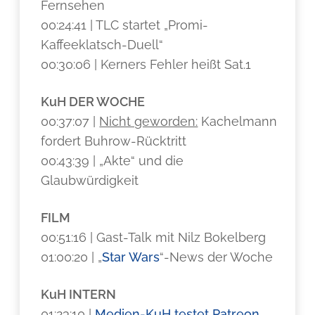
Fernsehen
00:24:41 | TLC startet „Promi-
Kaffeeklatsch-Duell“
00:30:06 | Kerners Fehler heißt Sat.1
KuH DER WOCHE
00:37:07 |
Nicht geworden:
Kachelmann
fordert Buhrow-Rücktritt
00:43:39 | „Akte“ und die
Glaubwürdigkeit
FILM
00:51:16 | Gast-Talk mit Nilz Bokelberg
01:00:20 | „
Star Wars
“-News der Woche
KuH INTERN
01:23:10 |
Medien-KuH testet Patreon