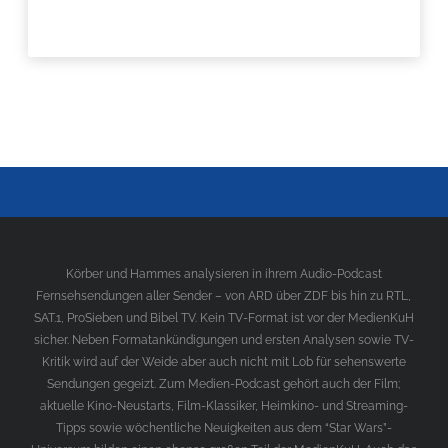
Körber und Hammes analysieren in ihrem Audio-Podcast
Fernsehsendungen aller Sender – von ARD über ZDF bis hin zu RTL,
SAT.1, ProSieben und Bibel TV. Kein TV-Format ist vor der MedienKuH
sicher. Neben Formatankündigungen und ersten Analysen sowie TV-
Kritik wird auf der Weide aber auch nicht mit Lob für sehenswerte
Sendungen gegeizt. Zum Medien-Podcast gehört auch der Film;
aktuelle Kino-Neustarts, Film-Klassiker, Heimkino- und Streaming-
Tipps sowie wöchentliche Neuigkeiten aus dem “Star Wars”-