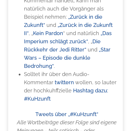
Kommentar handelt, kann man
natürlich auch die Vorgänger als
Beispiel nehmen:
„Zurück in die
Zukunft“
und
„Zurück in die Zukunft
II“
, „
Kein Pardon
“ und natürlich
„Das
Imperium schlägt zurück“
, „
Die
Rückkehr der Jedi Ritter“
und
„Star
Wars – Episode die dunkle
Bedrohung“
.
Solltet ihr über den Audio-
Kommentar
twittern
wollen, so lauter
der hochkuhffzielle
Hashtag dazu:
#KuHzunft
Tweets über „#KuHzunft“
Alle Wortbeiträge dieser Folge sind eigene
Meinungen – teils satirisch – oder